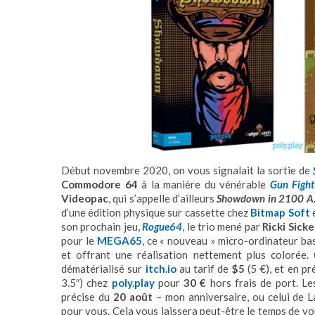
Début novembre 2020, on vous signalait la sortie de
Commodore 64
à la manière du vénérable
Gun Fight
Videopac
, qui s’appelle d’ailleurs
Showdown in 2100 A.
d’une édition physique sur cassette chez
Bitmap Soft
e
son prochain jeu,
Rogue64
, le trio mené par
Ricki Sick
pour le
MEGA65
, ce « nouveau » micro-ordinateur ba
et offrant une réalisation nettement plus colorée. 
dématérialisé sur
itch.io
au tarif de
$5
(5 €), et en p
3.5″) chez
poly.play
pour
30 €
hors frais de port. Le
précise du
20 août
– mon anniversaire, ou celui de La
pour vous. Cela vous laissera peut-être le temps de vo