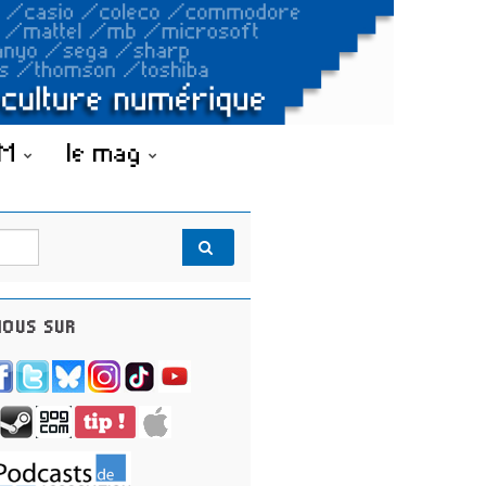
OM
le mag
OUS SUR