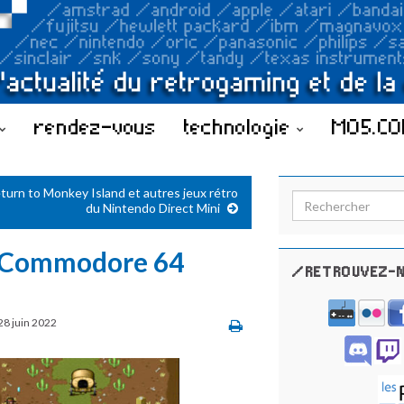
rendez-vous
technologie
MO5.C
turn to Monkey Island et autres jeux rétro
Search for:
du Nintendo Direct Mini
 Commodore 64
/RETROUVEZ-N
28 juin 2022