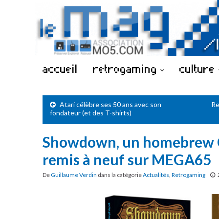
accueil
retrogaming
culture
Atari célèbre ses 50 ans avec son
Re
fondateur (et des T-shirts)
Showdown, un homebrew
remis à neuf sur MEGA65
De
Guillaume Verdin
dans la catégorie
Actualités
,
Retrogaming