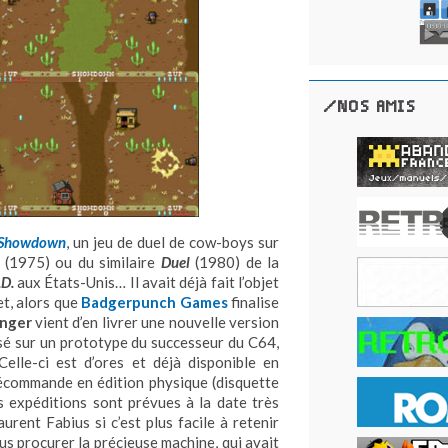
/NOS AMIS
Showdown
, un jeu de duel de cow-boys sur
(1975) ou du similaire
Duel
(1980) de la
D.
aux États-Unis… Il avait déjà fait l’objet
t, alors que
Badgerpunch Games
finalise
enger
vient d’en livrer une nouvelle version
sé sur un prototype du successeur du C64,
Celle-ci est d’ores et déjà disponible en
récommande en édition physique (disquette
s expéditions sont prévues à la date très
urent Fabius si c’est plus facile à retenir
us procurer la précieuse machine, qui avait