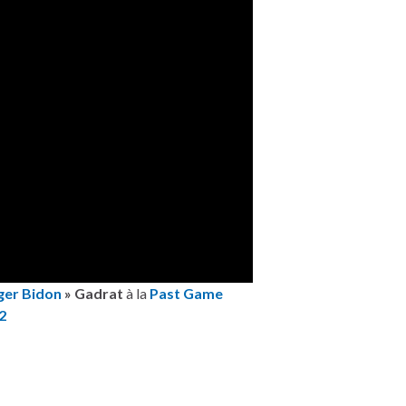
ger Bidon
» Gadrat
à la
Past Game
2