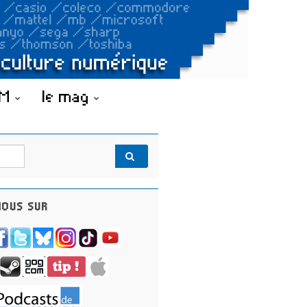
OM
le mag
OUS SUR