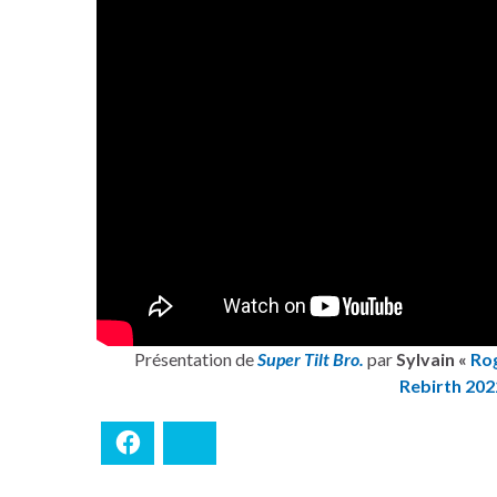
Présentation de
Super Tilt Bro.
par
Sylvain
«
Ro
Rebirth 202
Facebook
Bluesky