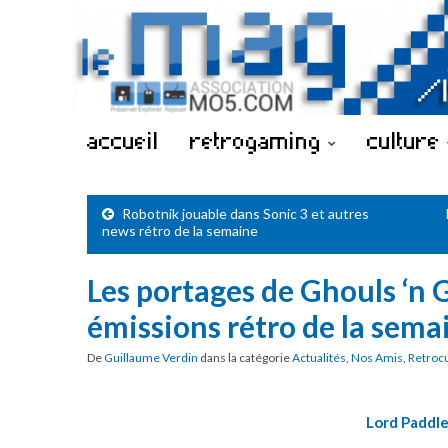
accueil
retrogaming
culture
Robotnik jouable dans Sonic 3 et autres
news rétro de la semaine
Les portages de Ghouls ‘n 
émissions rétro de la sema
De
Guillaume Verdin
dans la catégorie
Actualités
,
Nos Amis
,
Retroc
Lord Paddl