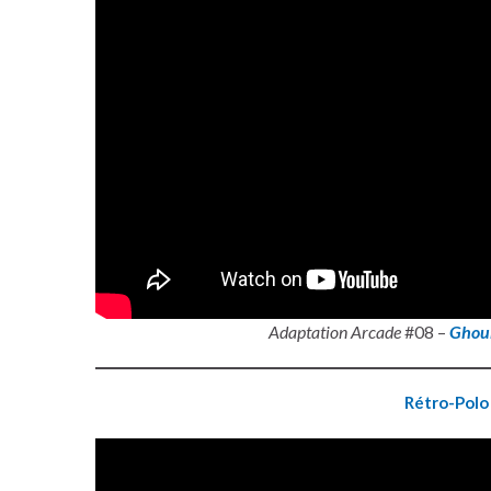
Adaptation Arcade
#08 –
Ghoul
Rétro-Polo