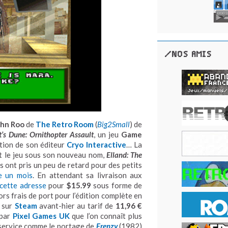
/NOS AMIS
ohn Roo
de
The Retro Room
(
Big2Small
) de
’s Dune: Ornithopter Assault
, un jeu
Game
ition de son éditeur
Cryo Interactive
… La
 le jeu sous son nouveau nom,
Elland: The
es ont pris un peu de retard pour des petits
le un mois
. En attendant sa livraison aux
cette adresse
pour
$15.99
sous forme de
rs frais de port pour l’édition complète en
e sur
Steam
avant-hier au tarif de
11,96 €
 par
Pixel Games UK
que l’on connaît plus
 service comme le portage de
Frenzy
(1982)