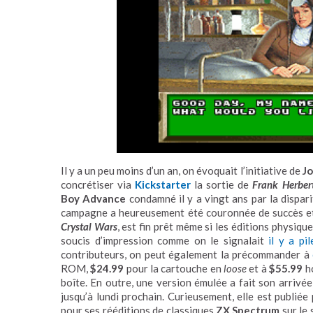
Il y a un peu moins d’un an, on évoquait l’initiative de
J
concrétiser via
Kickstarter
la sortie de
Frank Herbert
Boy Advance
condamné il y a vingt ans par la dispar
campagne a heureusement été couronnée de succès et
Crystal Wars
, est fin prêt même si les éditions physiqu
soucis d’impression comme on le signalait
il y a pi
contributeurs, on peut également la précommander à
ROM,
$24.99
pour la cartouche en
loose
et à
$55.99
ho
boîte. En outre, une version émulée a fait son arrivé
jusqu’à lundi prochain. Curieusement, elle est publiée
pour ses rééditions de classiques
ZX Spectrum
sur le