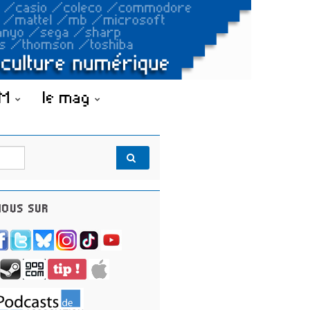
OM
le mag
OUS SUR