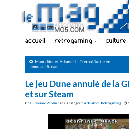
accueil
retrogaming
culture
Moonrider et Arkanoid – Eternal Battle en
démo sur Steam
Le jeu Dune annulé de la
et sur Steam
De
Guillaume Verdin
dans la catégorie
Actualités
,
Retrogaming