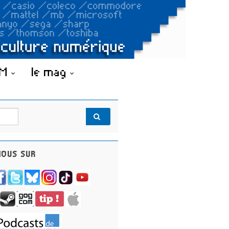
OM
le mag
OUS SUR