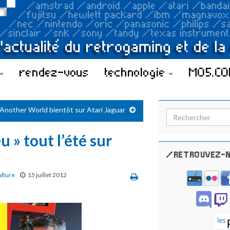
rendez-vous
technologie
MO5.C
Another World bientôt sur Atari Jaguar
Search for:
 » tout l’été sur
/RETROUVEZ-N
ulture
15 juillet 2012