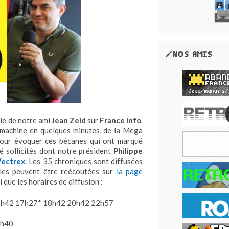
/NOS AMIS
ale de notre ami
Jean Zeid
sur
France Info
.
machine en quelques minutes, de la Mega
our évoquer ces bécanes qui ont marqué
té sollicités dont notre président
Philippe
Vectrex
. Les 35 chroniques sont diffusées
lles peuvent être réécoutées sur
la page
 que les horaires de diffusion :
6h42 17h27* 18h42 20h42 22h57
3h40