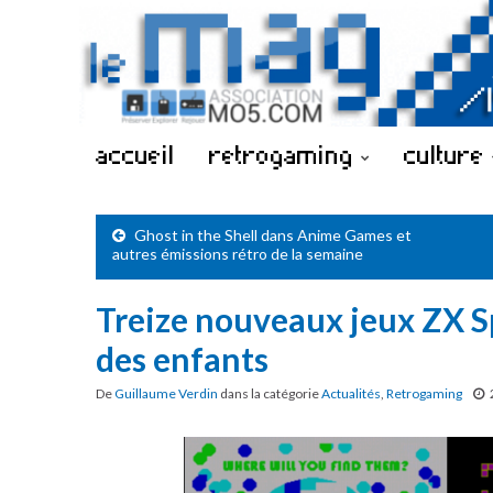
accueil
retrogaming
culture
Ghost in the Shell dans Anime Games et
autres émissions rétro de la semaine
Treize nouveaux jeux ZX 
des enfants
De
Guillaume Verdin
dans la catégorie
Actualités
,
Retrogaming