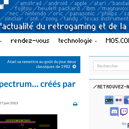
rendez-vous
technologie
MO5.C
Atari va remettre au goût du jour deux
Search for:
classiques de 1982
Spectrum… créés par
/RETROUVEZ-N
27 juin 2023