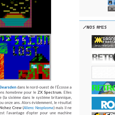
/NOS AMIS
Bearsden
dans le nord-ouest de l’Écosse a
ons
homebrew
pour le
ZX Spectrum
. Elles
 (la sixième dans le système britannique,
ou onze ans. Alors évidemment, le résultat
Nchez Crew
(
Aliens:
N
eoplasma
) mais il ne
’est l’avantage d’opter pour une machine