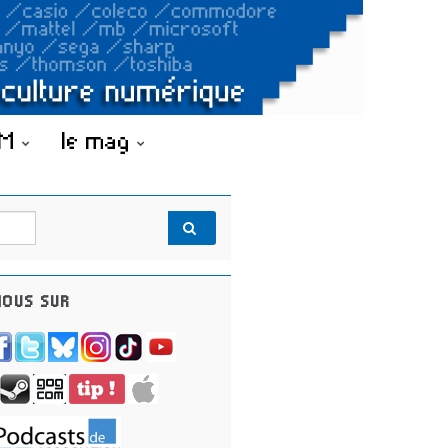
OM
le mag
OUS SUR