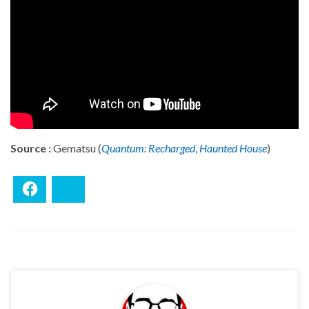
Source :
Gematsu (
Quantum: Recharged
,
Haunted House
)
Facebook
Bluesky