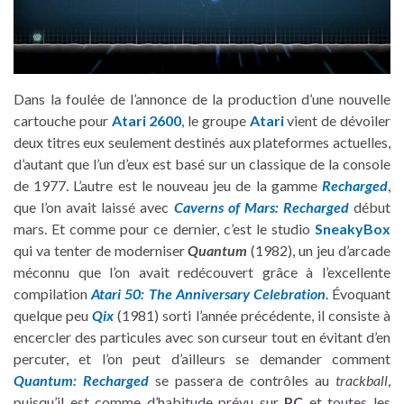
Dans la foulée de l’annonce de la production d’une nouvelle
cartouche pour
Atari 2600
, le groupe
Atari
vient de dévoiler
deux titres eux seulement destinés aux plateformes actuelles,
d’autant que l’un d’eux est basé sur un classique de la console
de 1977. L’autre est le nouveau jeu de la gamme
Recharged
,
que l’on avait laissé avec
Caverns of Mars: Recharged
début
mars. Et comme pour ce dernier, c’est le studio
SneakyBox
qui va tenter de moderniser
Quantum
(1982), un jeu d’arcade
méconnu que l’on avait redécouvert grâce à l’excellente
compilation
Atari 50: The Anniversary Celebration
. Évoquant
quelque peu
Qix
(1981) sorti l’année précédente, il consiste à
encercler des particules avec son curseur tout en évitant d’en
percuter, et l’on peut d’ailleurs se demander comment
Quantum: Recharged
se passera de contrôles au
trackball
,
puisqu’il est comme d’habitude prévu sur
PC
et toutes les