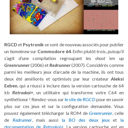
RGCD
et
Psytronik
se sont de nouveau associés pour publier
un
homebrew
sur
Commodore 64
. Enfin plutôt trois, puisqu’il
s’agit d’une compilation regroupant les
shoot ’em up
Greenrunner
(2006) et
Redrunner
(2007). Considérés comme
parmi les meilleurs jeux d’arcade de la machine, ils ont tous
deux été améliorés et optimisés par leur créateur
Aleksi
Eeben
, qui a réussi à inclure dans la version cartouche de 64
kb
Retroskoi+
, un utilitaire qui transforme votre C64 en
synthétiseur ! Rendez-vous sur
le site de RGCD
pour en savoir
plus sur ces jeux et sur la configuration demandée. Vous
pouvez également télécharger la ROM de
Greenrunner
, celle
de
Redrunner
, mais aussi
la BO des deux jeux
et
la
documentation de
Retroskoi+
. La version cartouche est en