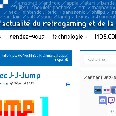
rendez-vous
technologie
MO5.C
Interview de Yoshihisa Kishimoto à Japan
Search for:
Expo
vec J-J-Jump
/RETROUVEZ-N
aming
20 juillet 2012