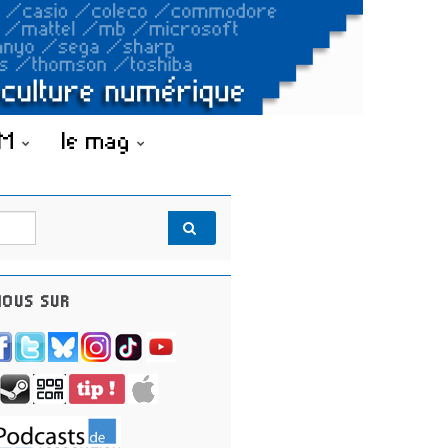
OM
le mag
OUS SUR