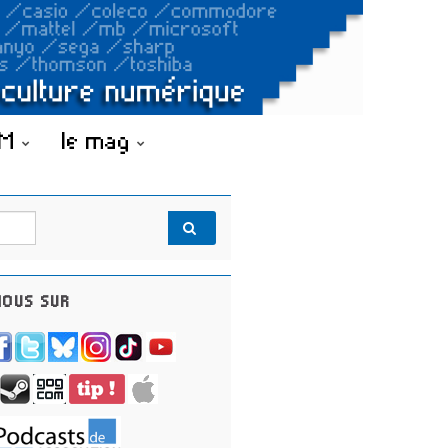
OM
le mag
OUS SUR