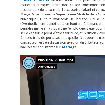
ColeCoco Master
, un adaptateur pour jouer aux tit
toutefois quelques limitations et son fonctionnemen
occidentaux de la console, l’accessoire n’étant ni comp
Mega Drive
, ni avec le
Super Game Module
de la Cole
numérique, il faut maintenir le bouton Pause d
(éventuellement combinée à un bouton) à la manette, c
pénibles même si la plupart ne l’employaient que pour 
série est sur le point d’être fabriquée, et l’édition « c
€) hors frais de port, sachant qu’elle n’est pour le m
concepteur est en discussion avec un distributeur eur
manifester son intérêt sur
AtariAge
.