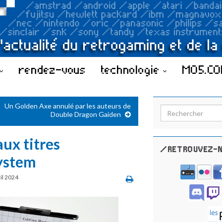
rendez-vous
technologie
MO5.C
Un Golden Axe annulé par les auteurs de
Search for:
Double Dragon Gaiden
ux titres
/RETROUVEZ-N
System
il 2024