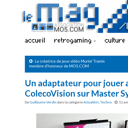
accueil
retrogaming
culture
La créatrice de jeux vidéo Muriel Tramis
membre d’honneur de MO5.COM
Un adaptateur pour jouer a
ColecoVision sur Master 
De
Guillaume Verdin
dans la catégorie
Actualités
,
Techno
11 avr