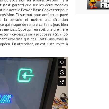
res ColecoVision sur Master System. Il y a
t n’est garanti que sur les deux modèles
atible avec le
Power Base Converter
pour
coVision. Et surtout, pour accéder au pavé
e la console et mettre une direction
e qui risque de rendre certains jeux bien
les menus… Quoi qu’il en soit, une première
ollector » ci-dessus sera proposée à
$59
(55
oment expédiée que des États-Unis, mais le
opéen. En attendant, on est juste invité à