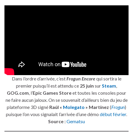
Dans l’ordre d’arrivée, c’est
Frogun Encore
qui sortira le
premier puisqu’il est attendu ce
25 juin
sur
Steam
,
GOG.com
, l’
Epic Games Store
et toutes les consoles pour
ne faire aucun jaloux. On se souvenait d’ailleurs bien du jeu de
plateforme 3D signé
Raúl «
Molegato
» Martínez
(
Frogun
)
puisque l’on vous signalait l’arrivée d’une démo
début février
.
Source :
Gematsu