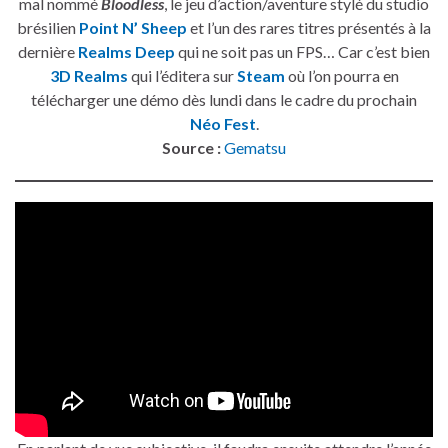
mal nommé
Bloodless
, le jeu d’action/aventure stylé du studio
brésilien
Point N’ Sheep
et l’un des rares titres présentés à la
dernière
Realms Deep
qui ne soit pas un FPS… Car c’est bien
3D Realms
qui l’éditera sur
Steam
où l’on pourra en
télécharger une démo dès lundi dans le cadre du prochain
Néo Fest
.
Source :
Gematsu