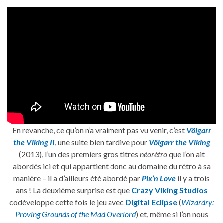
En revanche, ce qu’on n’a vraiment pas vu venir, c’est
Völgarr
the Viking II
, une suite bien tardive pour
Völgarr the Viking
(2013), l’un des premiers gros titres
néorétro
que l’on ait
abordés ici et qui appartient donc au domaine du rétro à sa
manière – il a d’ailleurs été abordé par
Pix’n Love
il y a trois
ans ! La deuxième surprise est que
Crazy Viking Studios
codéveloppe cette fois le jeu avec
Digital Eclipse
(
Wizardry:
Proving Grounds of the Mad Overlord
) et, même si l’on nous