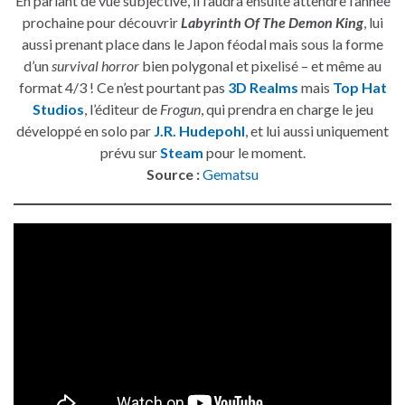
En parlant de vue subjective, il faudra ensuite attendre l’année
prochaine pour découvrir
Labyrinth Of The Demon King
, lui
aussi prenant place dans le Japon féodal mais sous la forme
d’un
survival horror
bien polygonal et pixelisé – et même au
format 4/3 ! Ce n’est pourtant pas
3D Realms
mais
Top Hat
Studios
, l’éditeur de
Frogun
, qui prendra en charge le jeu
développé en solo par
J.R. Hudepohl
, et lui aussi uniquement
prévu sur
Steam
pour le moment.
Source :
Gematsu