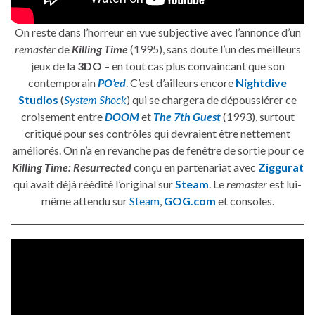
On reste dans l’horreur en vue subjective avec l’annonce d’un
remaster
de
Killing Time
(1995), sans doute l’un des meilleurs
jeux de la
3DO
– en tout cas plus convaincant que son
contemporain
PO’ed
. C’est d’ailleurs encore
Nightdive
Studios
(
System Shock
) qui se chargera de dépoussiérer ce
croisement entre
DOOM
et
The 7th Guest
(1993), surtout
critiqué pour ses contrôles qui devraient être nettement
améliorés. On n’a en revanche pas de fenêtre de sortie pour ce
Killing Time: Resurrected
conçu en partenariat avec
Ziggurat
qui avait déjà réédité l’original sur
Steam
. Le
remaster
est lui-
même attendu sur
Steam
,
GOG.com
et consoles.