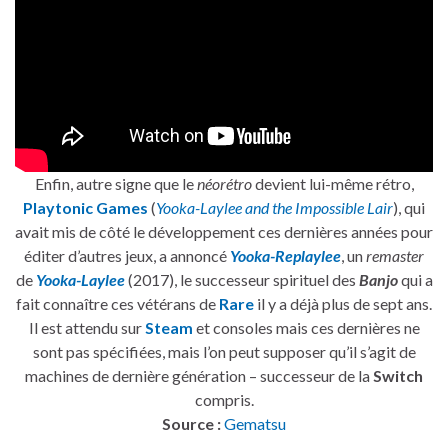
Enfin, autre signe que le
néorétro
devient lui-même rétro,
Playtonic Games
(
Yooka-Laylee and the Impossible Lair
), qui
avait mis de côté le développement ces dernières années pour
éditer d’autres jeux, a annoncé
Yooka-Replaylee
, un
remaster
de
Yooka-Laylee
(2017), le successeur spirituel des
Banjo
qui a
fait connaître ces vétérans de
Rare
il y a déjà plus de sept ans.
Il est attendu sur
Steam
et consoles mais ces dernières ne
sont pas spécifiées, mais l’on peut supposer qu’il s’agit de
machines de dernière génération – successeur de la
Switch
compris.
Source :
Gematsu