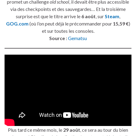
promet un challenge
old school
, il devait être plus accessible
via des checkpoints et des sauvegardes… Et la troisième
surprise est que le titre arrive le
6 août
, sur
Steam
,
GOG.com
(où l’on peut déjà le précommander pour
15,59 €
)
et sur toutes les consoles.
Source :
Gematsu
Plus tard ce même mois, le
29 août
, ce sera au tour du bien