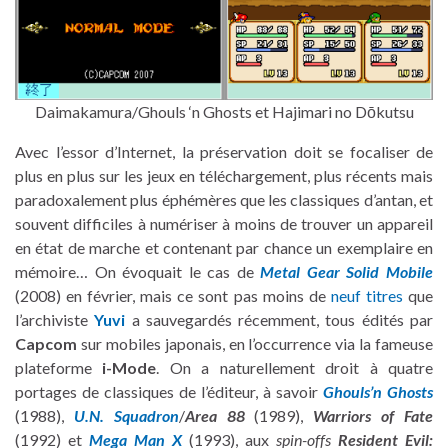
Daimakamura/Ghouls ‘n Ghosts et Hajimari no Dōkutsu
Avec l’essor d’Internet, la préservation doit se focaliser de
plus en plus sur les jeux en téléchargement, plus récents mais
paradoxalement plus éphémères que les classiques d’antan, et
souvent difficiles à numériser à moins de trouver un appareil
en état de marche et contenant par chance un exemplaire en
mémoire… On évoquait le cas de
Metal Gear Solid Mobile
(2008) en février, mais ce sont pas moins de
neuf titres
que
l’archiviste
Yuvi
a sauvegardés récemment, tous édités par
Capcom
sur mobiles japonais, en l’occurrence via la fameuse
plateforme
i-Mode
. On a naturellement droit à quatre
portages de classiques de l’éditeur, à savoir
Ghouls’n Ghosts
(1988),
U.N. Squadron
/
Area 88
(1989),
Warriors of Fate
(1992) et
Mega Man X
(1993), aux
spin-offs
Resident Evil: