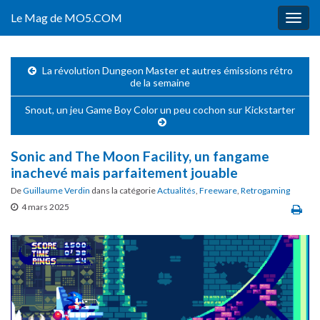
Le Mag de MO5.COM
Togg
navig
La révolution Dungeon Master et autres émissions rétro
de la semaine
Snout, un jeu Game Boy Color un peu cochon sur Kickstarter
Sonic and The Moon Facility, un fangame
inachevé mais parfaitement jouable
De
Guillaume Verdin
dans la catégorie
Actualités
,
Freeware
,
Retrogaming
4 mars 2025