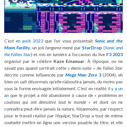
C’est
en août 2023
que l’on vous présentait
Sonic and the
Moon Facility
, un joli
fangame
mené par
StarDrop
(
Sonic and
the Fallen Star
) et mis en lumière à l’occasion du live
F3 2023
organisé par le célèbre
Kaze Emanuar
. À l’époque, on ne
savait pas quand sortirait cette « demi-suite » de
Fallen Star
décrite comme influencée par
Mega Man Zero 3
(2004), eh
bien on sait désormais qu’elle n’aboutira jamais, du moins pas
sous la forme envisagée initialement. C’est en réalité
il y a un
an
que le projet a été abandonné à cause de «
problèmes en
coulisses qui ont démotivé tout le monde
» et dont on ne
connaîtra peut-être jamais la nature. Néanmoins, par respect
pour le travail réalisé par l’équipe, StarDrop a tout de même
souhaité mettre en ligne une version jouable du titre, et elle