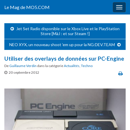
Le Mag de MO5.COM
Togg
navig
Jet Set Radio disponible sur le Xbox Live et le PlayStation
Store [MàJ : et sur Steam !]
NEO XYX, un nouveau shoot ’em up pour la NG:DEV.TEAM
Utiliser des overlays de données sur PC-Engine
De
Guillaume Verdin
dans la catégorie
Actualités
,
Techno
20 septembre 2012