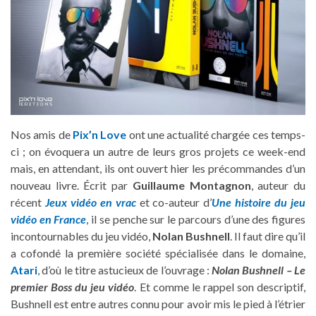
Nos amis de
Pix’n Love
ont une actualité chargée ces temps-
ci ; on évoquera un autre de leurs gros projets ce week-end
mais, en attendant, ils ont ouvert hier les précommandes d’un
nouveau livre. Écrit par
Guillaume Montagnon
, auteur du
récent
Jeux vidéo en vrac
et co-auteur d’
Une histoire du jeu
vidéo en France
, il se penche sur le parcours d’une des figures
incontournables du jeu vidéo,
Nolan Bushnell
. Il faut dire qu’il
a cofondé la première société spécialisée dans le domaine,
Atari
, d’où le titre astucieux de l’ouvrage :
Nolan Bushnell – Le
premier Boss du jeu vidéo
. Et comme le rappel son descriptif,
Bushnell est entre autres connu pour avoir mis le pied à l’étrier