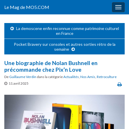
Le Mag de MO5.COM
Togg
navig
La demoscene enfin reconnue comme patrimoine culturel
en France
Pocket Bravery sur consoles et autres sorties rétro de la
semaine
Une biographie de Nolan Bushnell en
précommande chez Pix’n Love
De
Guillaume Verdin
dans la catégorie
Actualités
,
Nos Amis
,
Retroculture
11 avril 2025