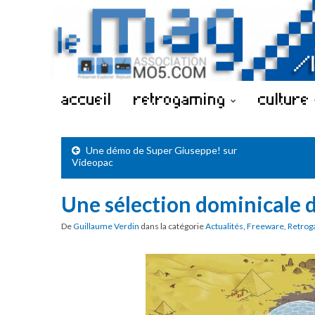
accueil
retrogaming
culture
Une démo de Super Giuseppe! sur
Videopac
Une sélection dominicale 
De
Guillaume Verdin
dans la catégorie
Actualités
,
Freeware
,
Retrog