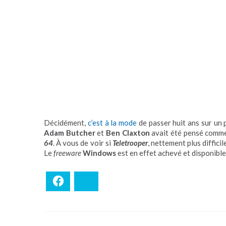
Décidément,
c’est à la mode
de passer huit ans sur un 
Adam Butcher
et
Ben Claxton
avait été pensé comme
64
. À vous de voir si
Teletrooper
, nettement plus diffici
Le
freeware
Windows
est en effet achevé et disponibl
Facebook
Bluesky