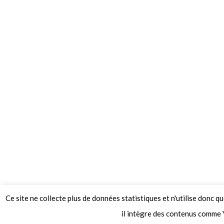
Ce site ne collecte plus de données statistiques et n'utilise donc q
© 2026 Le Mag de MO5.COM.
il intègre des contenus comme 
Construit avec
par
Thèmes Graphene
.