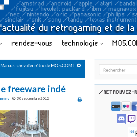
rendez-vous
technologie
MO5.C
Marcus, chevalier rétro de MO5.COM !
Search for:
de freeware indé
/RETROUVEZ-N
aming
30 septembre 2012