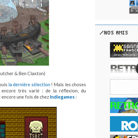
/NOS AMIS
utcher & Ben Claxton)
epuis
la dernière sélection
! Mais les choses
encore très varié : de la réflexion, du
 encore une fois de chez
Indiegames
: