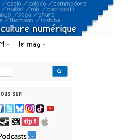
OM
le mag
OUS SUR