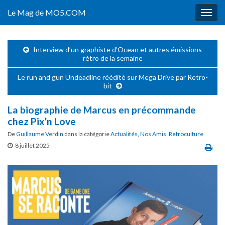
Le Mag de MO5.COM
Togg
navig
Interview d’un graphiste d’Ocean et autres émissions
rétro de la semaine
Le run and gun Undeadline réédité sur Mega Drive par Retro-
bit
La biographie de Marcus en précommande
chez Pix’n Love
De
Guillaume Verdin
dans la catégorie
Actualités
,
Nos Amis
,
Retroculture
8 juillet 2025