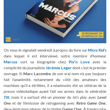
On vous le signalait vendredi à propos du livre sur
Micro Kid’s
dans lequel il est interviewé, notre membre d’honneur
Marcus
sort sa biographie chez
Pix’n Love
avec la
complicité du journaliste
Jérémie Leger
dont c’est le premier
ouvrage. Si
Marc Lacombe
de son vrai nom n’a pas toujours
fait l’unanimité, notamment du côté des amateurs des
machines qu’il a étrillées, il a néanmoins été un vétéran de la
presse vidéoludique ayant fait ses armes dans le vénérable
Tilt
, mais il a surtout été un pionner du
let’s play
avec
Level
One
et de l’émission de
retrogaming
avec
Retro Game One
,
deux émissions phares de la chaîne
Game One
. À travers plus