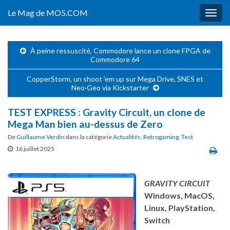
Le Mag de MO5.COM
Togg
navig
À peine ressuscité, Commodore lance un clone FPGA de
Commodore 64
CopperStorm, un shoot ’em up sur Mega Drive, SNES et
Neo·Geo via Kickstarter
TEST EXPRESS : Gravity Circuit, un clone de
Mega Man bien au-dessus de Zero
De
Guillaume Verdin
dans la catégorie
Actualités
,
Retrogaming
,
Test
16 juillet 2025
GRAVITY CIRCUIT
Windows, MacOS,
Linux, PlayStation,
Switch