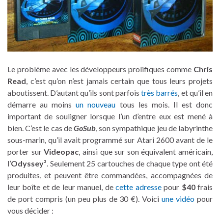
Le problème avec les développeurs prolifiques comme
Chris
Read
, c’est qu’on n’est jamais certain que tous leurs projets
aboutissent. D’autant qu’ils sont parfois
très barrés
, et qu’il en
démarre au moins
un nouveau
tous les mois. Il est donc
important de souligner lorsque l’un d’entre eux est mené à
bien. C’est le cas de
GoSub
, son sympathique jeu de labyrinthe
sous-marin, qu’il avait programmé sur Atari 2600 avant de le
porter sur
Videopac
, ainsi que sur son équivalent américain,
l’
Odyssey²
. Seulement 25 cartouches de chaque type ont été
produites, et peuvent être commandées, accompagnées de
leur boîte et de leur manuel, de
cette adresse
pour
$40
frais
de port compris (un peu plus de 30 €). Voici
une vidéo
pour
vous décider :