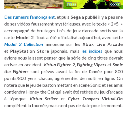
Des rumeurs l’annonçaient
, et puis
Sega
a publié il y a peu une
de ses vidéos faussement mystérieuses, avec le texte « 2×5 »
accompagné de bruitages tirés de jeux d’arcade sortis sur la
carte
Model 2
. Tout a été officialisé aujourd’hui, avec cette
Model 2 Collection
annoncée sur les
Xbox Live Arcade
et
PlayStation Store
japonais, mais
les indices
que nous
avions nous laissent penser que la série de cinq titres devrait
arriver en occident.
Virtua Fighter 2
,
Fighting Vipers
et
Sonic
the Fighters
sont prévus avant la fin de l’année pour 800
points/800 yens chacun, agrémentés de multi en ligne. On
notera que le jeu de baston mettant en scène Sonic et ses amis
contiendra Honey the Cat qui avait été retirée du jeu d’arcade
à l’époque.
Virtua Striker
et
Cyber Troopers Virtual-On
complètent la fournée, mais n’ont pas de date pour le moment.