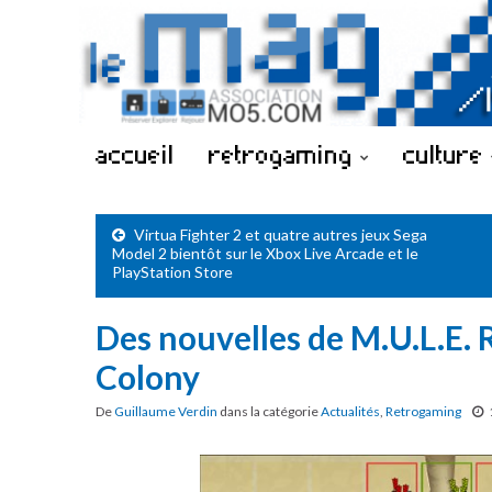
accueil
retrogaming
culture
Virtua Fighter 2 et quatre autres jeux Sega
Model 2 bientôt sur le Xbox Live Arcade et le
PlayStation Store
Des nouvelles de M.U.L.E. 
Colony
De
Guillaume Verdin
dans la catégorie
Actualités
,
Retrogaming