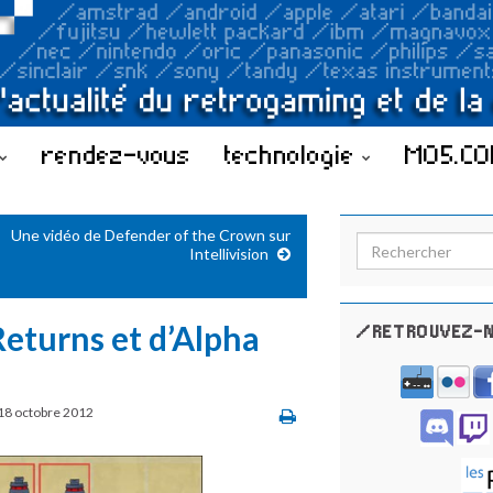
rendez-vous
technologie
MO5.C
Une vidéo de Defender of the Crown sur
Search for:
Intellivision
Returns et d’Alpha
/RETROUVEZ-N
18 octobre 2012