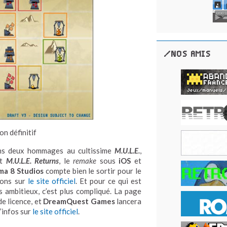
/NOS AMIS
on définitif
ons deux hommages au cultissime
M.U.L.E.
,
nt
M.U.L.E. Returns
, le
remake
sous
iOS
et
a 8 Studios
compte bien le sortir pour le
ions sur
le site officiel
. Et pour ce qui est
s ambitieux, c’est plus compliqué. La page
de licence, et
DreamQuest Games
lancera
’infos sur
le site officiel
.