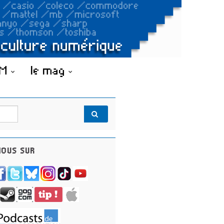
OM
le mag
OUS SUR