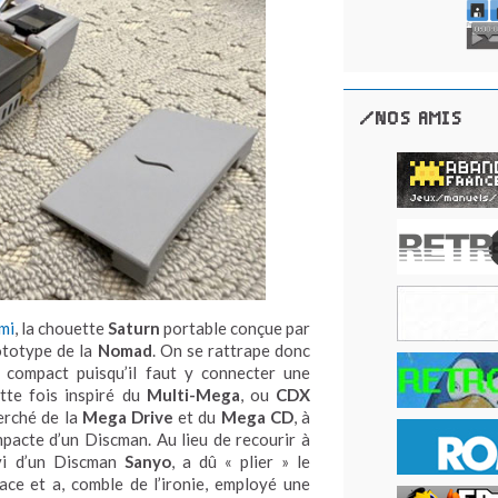
/NOS AMIS
emi
, la chouette
Saturn
portable conçue par
ototype de la
Nomad
. On se rattrape donc
compact puisqu’il faut y connecter une
tte fois inspiré du
Multi-Mega
, ou
CDX
erché de la
Mega Drive
et du
Mega CD
, à
pacte d’un Discman. Au lieu de recourir à
vi d’un Discman
Sanyo
, a dû « plier » le
ce et a, comble de l’ironie, employé une