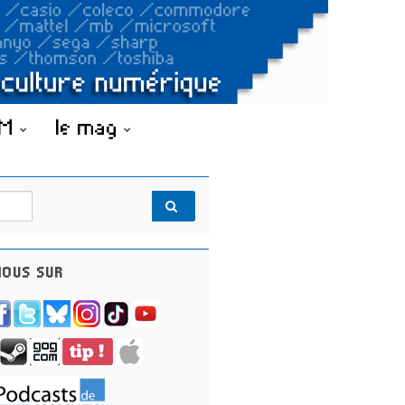
OM
le mag
OUS SUR