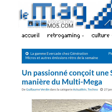
accueil
retrogaming
culture
La gamme Evercade chez Génération
Pl
Micros et autres émissions rétro de la semaine
Un passionné conçoit une S
manière du Multi-Mega
De
Guillaume Verdin
dans la catégorie
Actualités
,
Techno
27 ja