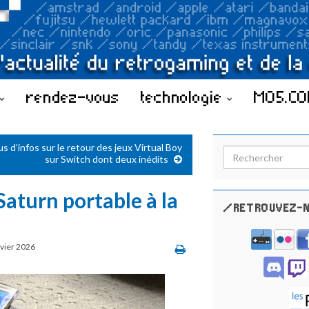
rendez-vous
technologie
MO5.C
us d’infos sur le retour des jeux Virtual Boy
Search for:
sur Switch dont deux inédits
aturn portable à la
/RETROUVEZ-N
nvier 2026