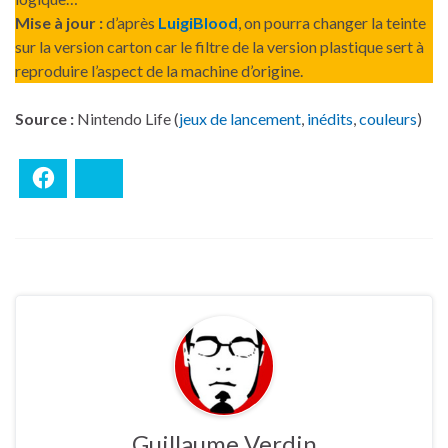
Mise à jour :
d’après
LuigiBlood
, on pourra changer la teinte
sur la version carton car le filtre de la version plastique sert à
reproduire l’aspect de la machine d’origine.
Source :
Nintendo Life (
jeux de lancement
,
inédits
,
couleurs
)
Facebook
Bluesky
Guillaume Verdin