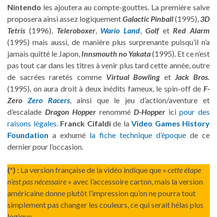
Nintendo
les ajoutera au compte-gouttes. La première salve
proposera ainsi assez logiquement
Galactic Pinball
(1995),
3D
Tetris
(1996),
Teleroboxer
,
Wario Land
,
Golf
et
Red Alarm
(1995) mais aussi, de manière plus surprenante puisqu’il n’a
jamais quitté le Japon,
Innsmouth no Yakata
(1995). Et ce n’est
pas tout car dans les titres à venir plus tard cette année, outre
de sacrées raretés comme
Virtual Bowling
et
Jack Bros.
(1995), on aura droit à deux inédits fameux, le spin-off de
F-
Zero
Zero Racers
, ainsi que le jeu d’action/aventure et
d’escalade
Dragon Hopper
renommé
D-Hopper
ici
pour des
raisons légales
.
Franck Cifaldi
de la
Video Games History
Foundation
a exhumé
la fiche technique d’époque
de ce
dernier pour l’occasion.
(*) :
La version française de la vidéo indique que «
cette étape
n’est pas nécessaire
» avec l’accessoire carton, mais la version
américaine donne plutôt l’impression qu’on ne pourra tout
simplement pas changer les couleurs, ce qui serait hélas plus
logique…