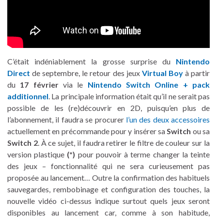
C’était indéniablement la grosse surprise du
Nintendo
Direct
de septembre, le retour des jeux
Virtual Boy
à partir
du
17 février
via le
Nintendo Switch Online + pack
additionnel
. La principale information était qu’il ne serait pas
possible de les (re)découvrir en 2D, puisqu’en plus de
l’abonnement, il faudra se procurer
l’un des deux accessoires
actuellement en précommande pour y insérer sa
Switch
ou sa
Switch 2
. À ce sujet, il faudra retirer le filtre de couleur sur la
version plastique
(*)
pour pouvoir à terme changer la teinte
des jeux – fonctionnalité qui ne sera curieusement pas
proposée au lancement… Outre la confirmation des habituels
sauvegardes, rembobinage et configuration des touches, la
nouvelle vidéo ci-dessus indique surtout quels jeux seront
disponibles au lancement car, comme à son habitude,