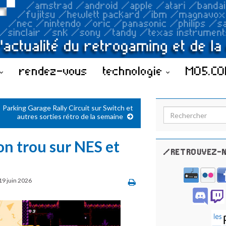
rendez-vous
technologie
MO5.C
Parking Garage Rally Circuit sur Switch et
Search for:
autres sorties rétro de la semaine
on trou sur NES et
/RETROUVEZ-N
19 juin 2026