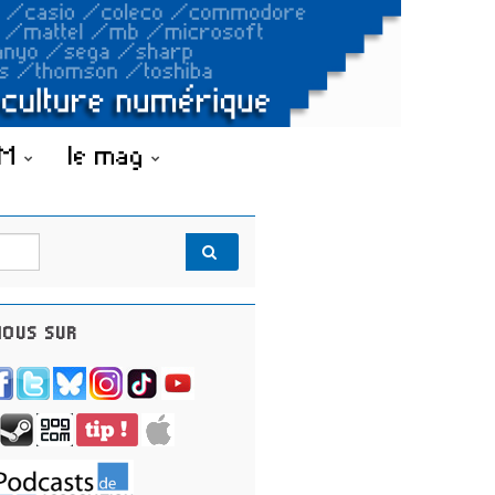
OM
le mag
OUS SUR