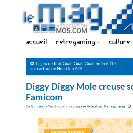
accueil
retrogaming
culture
Le jeu de foot Goal! Goal! Goal! enfin édité
sur cartouche Neo·Geo AES
Diggy Diggy Mole creuse s
Famicom
De
Guillaume Verdin
dans la catégorie
Actualités
,
Retrogaming