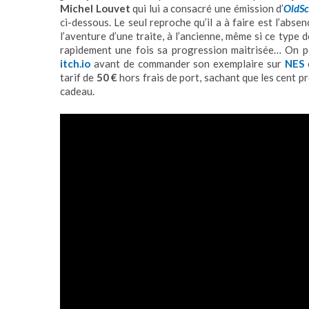
Michel Louvet
qui lui a consacré une émission d’
OldSc
ci-dessous. Le seul reproche qu’il a à faire est l’abs
l’aventure d’une traite, à l’ancienne, même si ce type 
rapidement une fois sa progression maitrisée… On p
itch.io
avant de commander son exemplaire sur
NES
tarif de
50 €
hors frais de port, sachant que les cent p
cadeau.