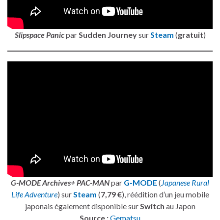
Slipspace Panic
par
Sudden Journey
sur
Steam
(
gratuit
)
G-MODE Archives+ PAC-MAN
par
G-MODE
(
Japanese Rural
Life Adventure
) sur
Steam
(
7,79 €
), réédition d’un jeu mobile
japonais également disponible sur
Switch
au Japon
Source :
Gematsu