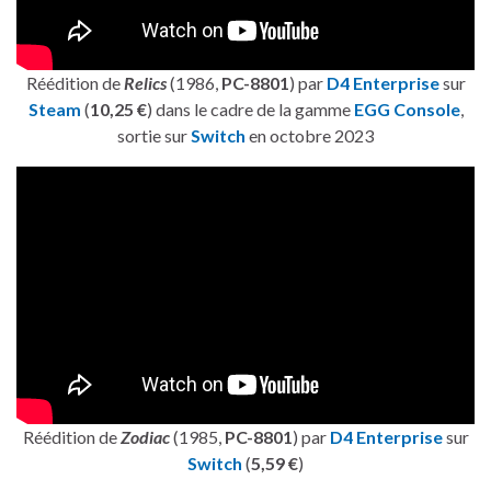
Réédition de
Relics
(1986,
PC-8801
) par
D4 Enterprise
sur
Steam
(
10,25 €
) dans le cadre de la gamme
EGG Console
,
sortie sur
Switch
en octobre 2023
Réédition de
Zodiac
(1985,
PC-8801
) par
D4 Enterprise
sur
Switch
(
5,59 €
)