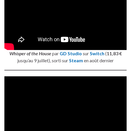
Whisper of the House
par
GD Studio
sur
Switch
(
11,83 €
jusqu’au 9 juillet), sorti sur
Steam
en août dernier