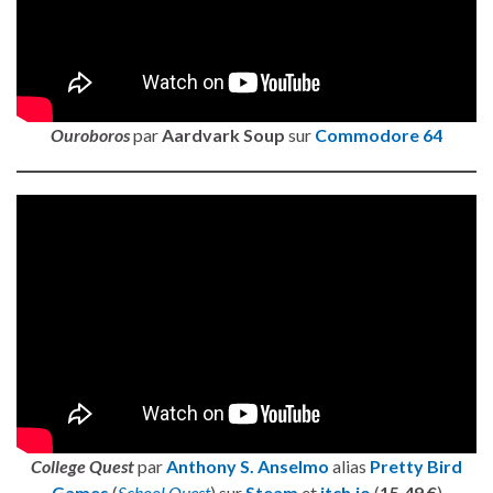
Ouroboros
par
Aardvark Soup
sur
Commodore 64
College Quest
par
Anthony S. Anselmo
alias
Pretty Bird
Games
(
School Quest
) sur
Steam
et
itch.io
(
15,49 €
)