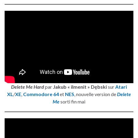
Delete Me Hard
par
Jakub « ilmenit » Dębski
sur
Atari
XL
/
XE
,
Commodore 64
et
NES
, nouvelle version de
Delete
Me
sorti fin mai