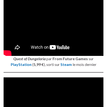
Quest of Dungeloria
par
From Future Games
sur
PlayStation
(
5,99 €
), sorti sur
Steam
le mois dernier