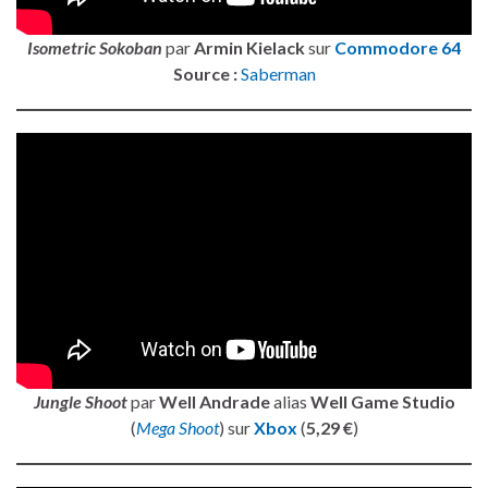
Isometric Sokoban
par
Armin Kielack
sur
Commodore 64
Source :
Saberman
Jungle Shoot
par
Well Andrade
alias
Well Game Studio
(
Mega Shoot
) sur
Xbox
(
5,29 €
)