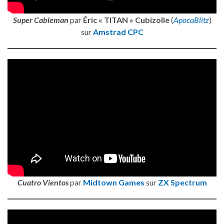
Super Cableman
par
Éric « TITAN » Cubizolle
(
ApocaBlitz
)
sur
Amstrad CPC
Cuatro Vientos
par
Midtown Games
sur
ZX Spectrum