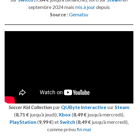
septembre 2024 mais
mis à jour
depuis
Source :
Gematsu
Soccer Kid Collection
par
QUByte Interactive
sur
Steam
(
8,71 €
jusqu’à jeudi),
Xbox
(
8,49 €
jusqu’à mercredi),
PlayStation
(
9,99 €
) et
Switch
(
8,49 €
jusqu’à mercredi),
comme prévu
fin mai