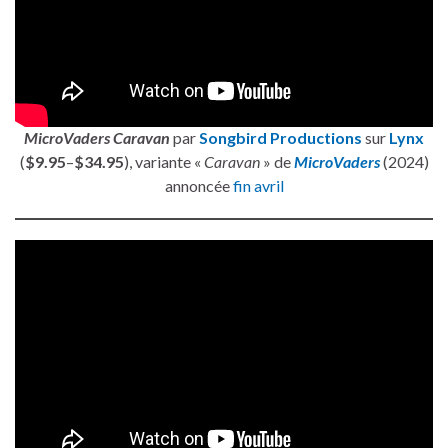
MicroVaders Caravan
par
Songbird Productions
sur
Lynx
(
$9.95
–
$34.95
), variante «
Caravan
» de
MicroVaders
(2024)
annoncée
fin avril