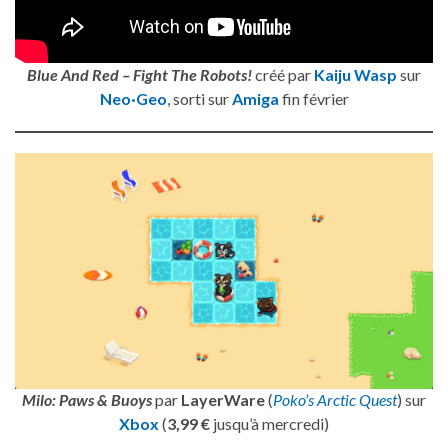
Blue And Red – Fight The Robots!
créé par
Kaiju Wasp
sur
Neo·Geo
, sorti sur
Amiga
fin février
Milo: Paws & Buoys
par
LayerWare
(
Poko’s Arctic Quest
) sur
Xbox
(
3,99 €
jusqu’à mercredi)