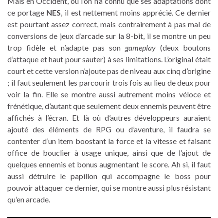
Mais en Occident, où l’on n’a connu que ses adaptations dont
ce portage
NES
, il est nettement moins apprécié. Ce dernier
est pourtant assez correct, mais contrairement à pas mal de
conversions de jeux d’arcade sur la 8-bit, il se montre un peu
trop fidèle et n’adapte pas son
gameplay
(deux boutons
d’attaque et haut pour sauter) à ses limitations. L’original était
court et cette version n’ajoute pas de niveau aux cinq d’origine
; il faut seulement les parcourir trois fois au lieu de deux pour
voir la fin. Elle se montre aussi autrement moins véloce et
frénétique, d’autant que seulement deux ennemis peuvent être
affichés à l’écran. Et là où d’autres développeurs auraient
ajouté des éléments de RPG ou d’aventure, il faudra se
contenter d’un item boostant la force et la vitesse et faisant
office de bouclier à usage unique, ainsi que de l’ajout de
quelques ennemis et bonus augmentant le score. Ah si, il faut
aussi détruire le papillon qui accompagne le boss pour
pouvoir attaquer ce dernier, qui se montre aussi plus résistant
qu’en arcade.