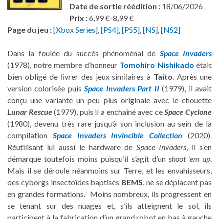
Date de sortie réédition :
18/06/2026
Prix :
6,99 €-8,99 €
Page du jeu :
[Xbox Series]
,
[PS4]
,
[PS5]
,
[NS]
,
[NS2]
Dans la foulée du succès phénoménal de
Space Invaders
(1978), notre membre d’honneur
Tomohiro Nishikado
était
bien obligé de livrer des jeux similaires à
Taito
. Après une
version colorisée puis
Space Invaders Part II
(1979), il avait
conçu une variante un peu plus originale avec le chouette
Lunar Rescue
(1979), puis il a enchaîné avec ce
Space Cyclone
(1980), devenu très rare jusqu’à son inclusion au sein de la
compilation
Space Invaders Invincible Collection
(2020).
Réutilisant lui aussi le hardware de
Space Invaders
, il s’en
démarque toutefois moins puisqu’il s’agit d’un
shoot ’em up
.
Mais il se déroule néanmoins sur Terre, et les envahisseurs,
des cyborgs insectoïdes baptisés
BEMS
, ne se déplacent pas
en grandes formations. Moins nombreux, ils progressent en
se tenant sur des nuages et, s’ils atteignent le sol, ils
participent à la fabrication d’un grand robot en bas à gauche