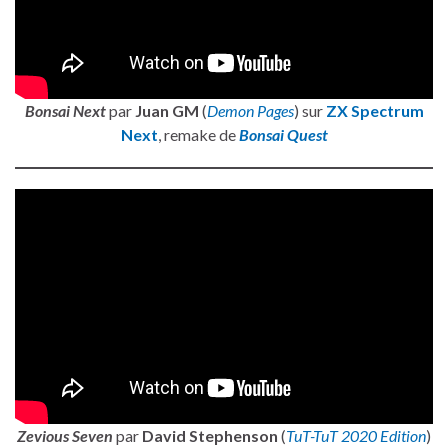
Bonsai Next
par
Juan GM
(
Demon Pages
) sur
ZX Spectrum
Next
, remake de
Bonsai Quest
Zevious Seven
par
David Stephenson
(
TuT-TuT 2020 Edition
)