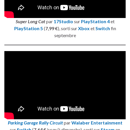
Super Long Cat
par
17Studio
sur
PlayStation 4
et
PlayStation 5
(
7,99 €
), sorti sur
Xbox
et
Switch
fin
septembre
Parking Garage Rally Circuit
par
Walaber Entertainment
sur
Switch
(
7,64 €
jusqu’à dimanche), sorti sur
Steam
en