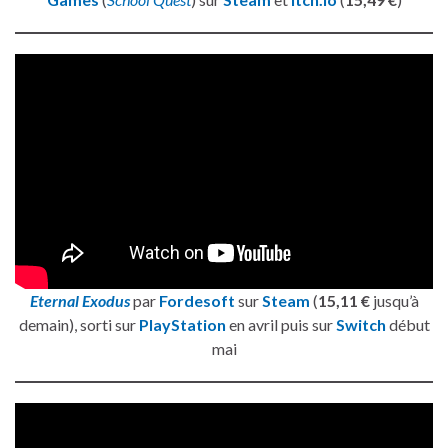
Eternal Exodus
par
Fordesoft
sur
Steam
(
15,11 €
jusqu’à
demain), sorti sur
PlayStation
en avril puis sur
Switch
début
mai