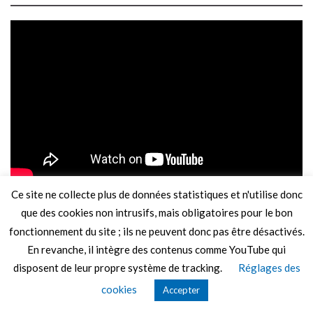
Loop Dash
par
Fabrizio Abreu
alias
FaGames
(
Cyber Lab
) sur
Ce site ne collecte plus de données statistiques et n'utilise donc
Xbox
(
4,99 €
)
que des cookies non intrusifs, mais obligatoires pour le bon
fonctionnement du site ; ils ne peuvent donc pas être désactivés.
En revanche, il intègre des contenus comme YouTube qui
disposent de leur propre système de tracking.
Réglages des
cookies
Accepter