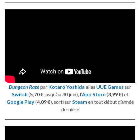
Dungeon Raze
par
Kotaro Yoshida
alias
UUE Games
sur
Switch
(
5,70 €
jusqu’au 30 juin), l’
App Store
(
3,99 €
) et
Google Play
(
4,09 €
), sorti sur
Steam
en tout début d’année
dernière