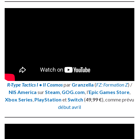
R
·
Type Tactics I • II Cosmos
par
Granzella
(
FZ: Formation Z
) /
NIS America
sur
Steam
,
GOG.com
, l’
Epic Games Store
,
Xbox Series
,
PlayStation
et
Switch
(
49,99 €
), comme prévu
début avril