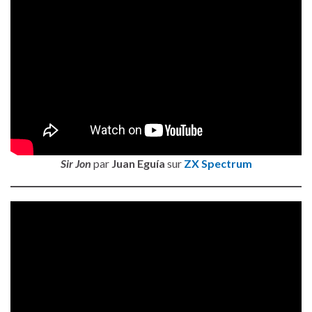
Sir Jon
par
Juan Eguía
sur
ZX Spectrum