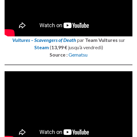
Vultures – Scavengers of Death
par
Team Vultures
sur
Steam
(
13,99 €
jusqu’à vendredi)
Source :
Gematsu