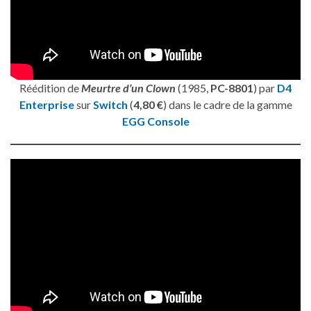
Réédition de
Meurtre d’un Clown
(1985,
PC-8801
) par
D4
Enterprise
sur
Switch
(
4,80 €
) dans le cadre de la gamme
EGG Console