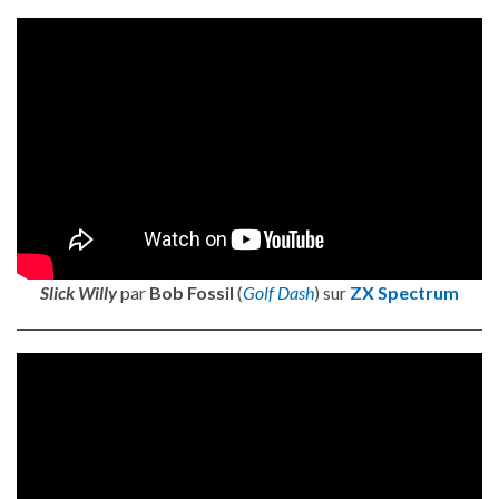
Slick Willy
par
Bob Fossil
(
Golf Dash
) sur
ZX Spectrum