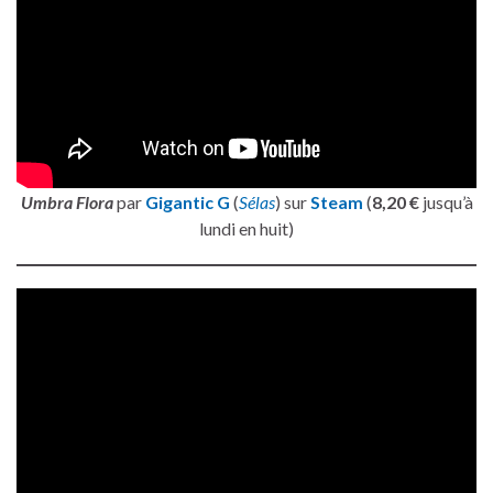
Umbra Flora
par
Gigantic G
(
Sélas
) sur
Steam
(
8,20 €
jusqu’à
lundi en huit)