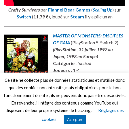
Crafty Survivors
par
Flannel Bear Games
(
Scaling Up
) sur
Switch
(
11,79 €
), loupé sur
Steam
il y a pile un an
MASTER OF MONSTERS: DISCIPLES
OF GAIA
(PlayStation 5, Switch 2)
(PlayStation, 31 juillet 1997 au
Japon, 1998 en Europe)
Catégorie :
tactical
Joueurs :
1-4
Éditeur :
Toshiba-EMI/Hamster
Ce site ne collecte plus de données statistiques et n'utilise donc
Date de sortie réédition :
que des cookies non intrusifs, mais obligatoires pour le bon
15/05/2026
fonctionnement du site ; ils ne peuvent donc pas être désactivés.
Prix :
6,99 €
En revanche, il intègre des contenus comme YouTube qui
Page du jeu :
[PS5]
,
[NS2]
disposent de leur propre système de tracking.
Réglages des
À l’origine,
Master of Monsters
(1988) est un jeu de stratégie
cookies
Accepter
né sur micro-ordinateurs dans la veine de la série
Daisenryaku