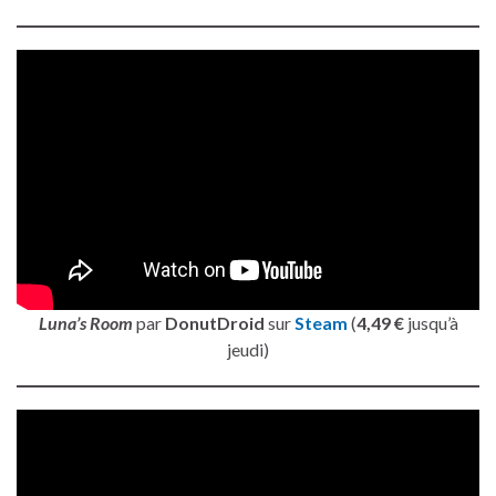
Luna’s Room
par
DonutDroid
sur
Steam
(
4,49 €
jusqu’à
jeudi)