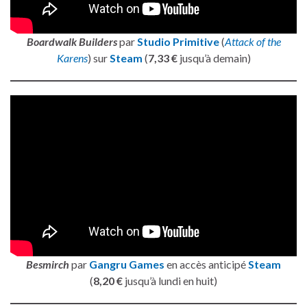
Boardwalk Builders
par
Studio Primitive
(
Attack of the
Karens
) sur
Steam
(
7,33 €
jusqu’à demain)
Besmirch
par
Gangru Games
en accès anticipé
Steam
(
8,20 €
jusqu’à lundi en huit)