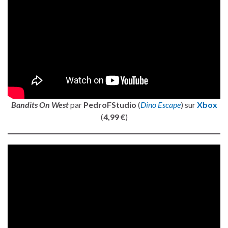
Bandits On West
par
PedroFStudio
(
Dino Escape
) sur
Xbox
(
4,99 €
)