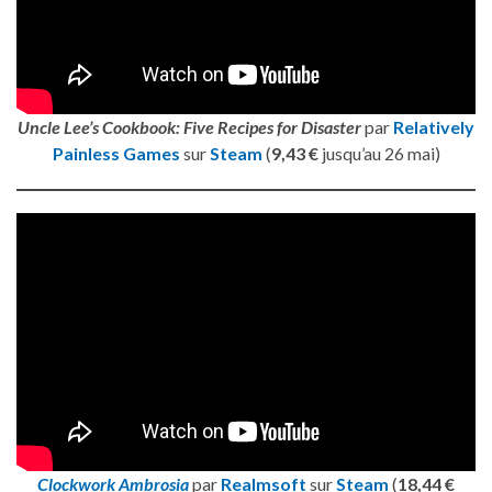
Uncle Lee’s Cookbook: Five Recipes for Disaster
par
Relatively
Painless Games
sur
Steam
(
9,43 €
jusqu’au 26 mai)
Clockwork Ambrosia
par
Realmsoft
sur
Steam
(
18,44 €