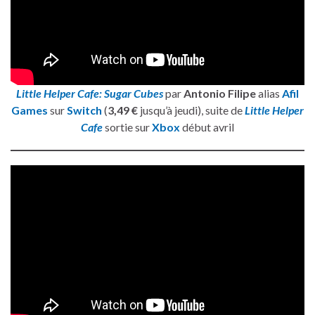
Little Helper Cafe: Sugar Cubes
par
Antonio Filipe
alias
Afil
Games
sur
Switch
(
3,49 €
jusqu’à jeudi), suite de
Little Helper
Cafe
sortie sur
Xbox
début avril