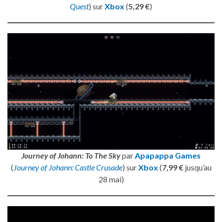
Quest
) sur
Xbox
(
5,29 €
)
Journey of Johann: To The Sky
par
Apapappa Games
(
Journey of Johann: Castle Crusade
) sur
Xbox
(
7,99 €
jusqu’au
28 mai)