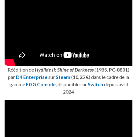
Réédition de
Hydlide II: Shine of Darkness
(1985,
PC-8801
)
par
D4 Enterprise
sur
Steam
(
10,25 €
) dans le cadre de la
gamme
EGG Console
, disponible sur
Switch
depuis avril
2024