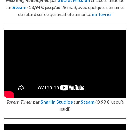
Mad King Redemption
par
Secret Mission
en accès anticipé
sur
Steam
(
13,94 €
jusqu’au 28 mai), avec quelques semaines
de retard sur ce qui avait été annoncé
mi-février
Tavern Timer
par
Sharlin Studios
sur
Steam
(
3,99 €
jusqu’à
jeudi)