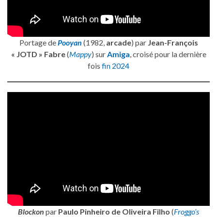
Portage de
Pooyan
(1982,
arcade
) par
Jean-François
« JOTD » Fabre
(
Mappy
) sur
Amiga
, croisé pour la dernière
fois
fin 2024
Blockon
par
Paulo Pinheiro de Oliveira Filho
(
Froggo’s