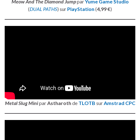
Meow And The Diamond Jump
par
Yume Game Studio
(
DUAL PATHS
) sur
PlayStation
(
4,99 €
)
Metal Slug Mini
par
Astharoth
de
TLOTB
sur
Amstrad CPC