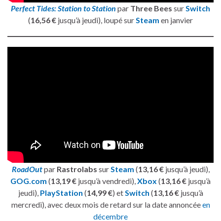
Perfect Tides: Station to Station
par
Three Bees
sur
Switch
(
16,56 €
jusqu’à jeudi), loupé sur
Steam
en janvier
RoadOut
par
Rastrolabs
sur
Steam
(
13,16 €
jusqu’à jeudi),
GOG.com
(
13,19 €
jusqu’à vendredi),
Xbox
(
13,16 €
jusqu’à
jeudi),
PlayStation
(
14,99 €
) et
Switch
(
13,16 €
jusqu’à
mercredi), avec deux mois de retard sur la date annoncée
en
décembre