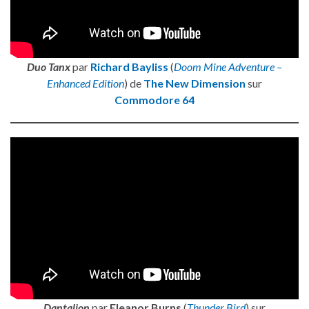
Duo Tanx
par
Richard Bayliss
(
Doom Mine Adventure –
Enhanced Edition
) de
The New Dimension
sur
Commodore 64
Dantalion
par
Eleanor Burns
(
Thunder Bird
) sur