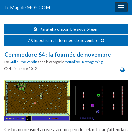
Le Mag de MO5.COM
Togg
navig
Karateka disponible sous Steam
ZX Spectrum : la fournée de novembre
Commodore 64 : la fournée de novembre
De
Guillaume Verdin
dans la catégorie
Actualités
,
Retrogaming
4 décembre 2012
Ce bilan mensuel arrive avec un peu de retard, car j’attendais