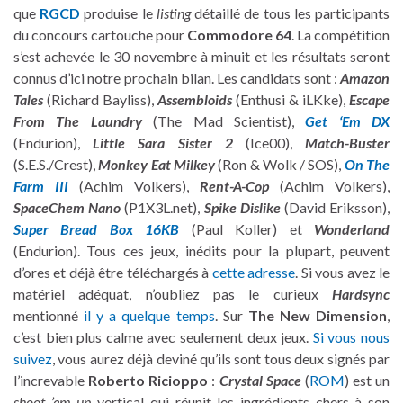
que
RGCD
produise le
listing
détaillé de tous les participants
du concours cartouche pour
Commodore 64
. La compétition
s’est achevée le 30 novembre à minuit et les résultats seront
connus d’ici notre prochain bilan. Les candidats sont :
Amazon
Tales
(Richard Bayliss),
Assembloids
(Enthusi & iLKke),
Escape
From The Laundry
(The Mad Scientist),
Get ‘Em DX
(Endurion),
Little Sara Sister 2
(Ice00),
Match-Buster
(S.E.S./Crest),
Monkey Eat Milkey
(Ron & Wolk / SOS),
On The
Farm III
(Achim Volkers),
Rent-A-Cop
(Achim Volkers),
SpaceChem Nano
(P1X3L.net),
Spike Dislike
(David Eriksson),
Super Bread Box 16KB
(Paul Koller) et
Wonderland
(Endurion). Tous ces jeux, inédits pour la plupart, peuvent
d’ores et déjà être téléchargés à
cette adresse
. Si vous avez le
matériel adéquat, n’oubliez pas le curieux
Hardsync
mentionné
il y a quelque temps
. Sur
The New Dimension
,
c’est bien plus calme avec seulement deux jeux.
Si vous nous
suivez
, vous aurez déjà deviné qu’ils sont tous deux signés par
l’increvable
Roberto Ricioppo
:
Crystal Space
(
ROM
) est un
shoot ’em up
vertical qui réunit les ingrédients chers à son