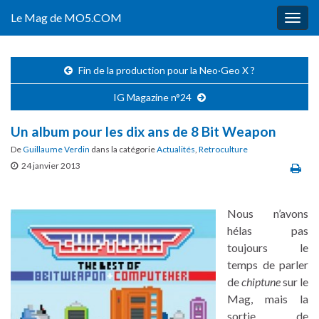
Le Mag de MO5.COM
Togg
navig
Fin de la production pour la Neo·Geo X ?
IG Magazine n°24
Un album pour les dix ans de 8 Bit Weapon
De
Guillaume Verdin
dans la catégorie
Actualités
,
Retroculture
24 janvier 2013
Nous n’avons
hélas pas
toujours le
temps de parler
de
chiptune
sur le
Mag, mais la
sortie de