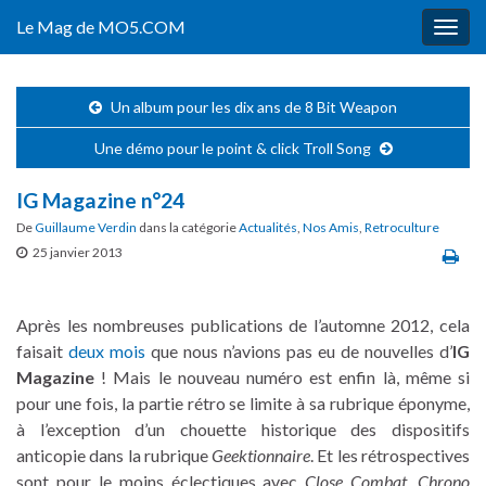
Le Mag de MO5.COM
Togg
navig
Un album pour les dix ans de 8 Bit Weapon
Une démo pour le point & click Troll Song
IG Magazine n°24
De
Guillaume Verdin
dans la catégorie
Actualités
,
Nos Amis
,
Retroculture
25 janvier 2013
Après les nombreuses publications de l’automne 2012, cela
faisait
deux mois
que nous n’avions pas eu de nouvelles d’
IG
Magazine
! Mais le nouveau numéro est enfin là, même si
pour une fois, la partie rétro se limite à sa rubrique éponyme,
à l’exception d’un chouette historique des dispositifs
anticopie dans la rubrique
Geektionnaire
. Et les rétrospectives
sont pour le moins éclectiques avec
Close Combat
,
Chrono