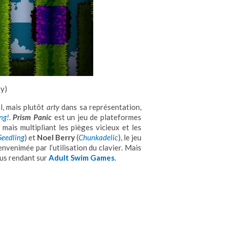
y)
, mais plutôt
arty
dans sa représentation,
ng!
.
Prism Panic
est un jeu de plateformes
h
mais multipliant les pièges vicieux et les
Seedling
) et
Noel Berry
(
Chunkadelic
), le jeu
envenimée par l’utilisation du clavier. Mais
ous rendant sur
Adult Swim Games
.