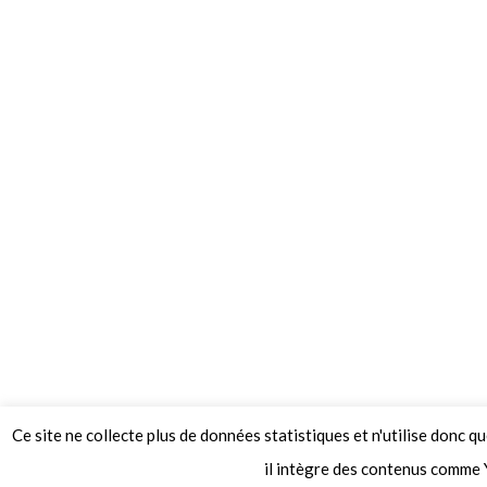
Ce site ne collecte plus de données statistiques et n'utilise donc q
© 2026 Le Mag de MO5.COM.
il intègre des contenus comme 
Construit avec
par
Thèmes Graphene
.