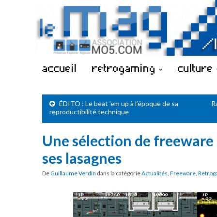
accueil
retrogaming
culture
ÉDITO : Le beat ’em up à l’époque de sa
R
reproductibilité technique
Une sélection de freeware 
ses lasagnes
De
Guillaume Verdin
dans la catégorie
Actualités
,
Freeware
,
Retrog