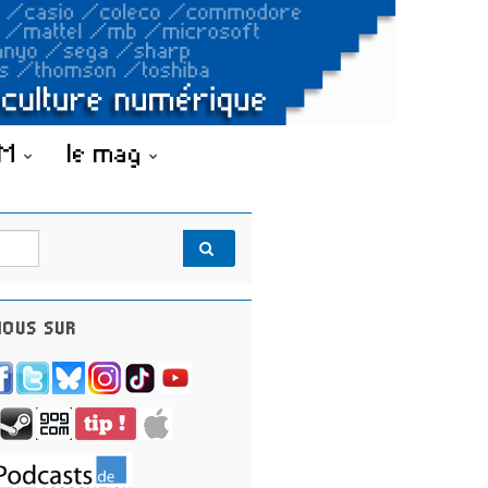
OM
le mag
OUS SUR