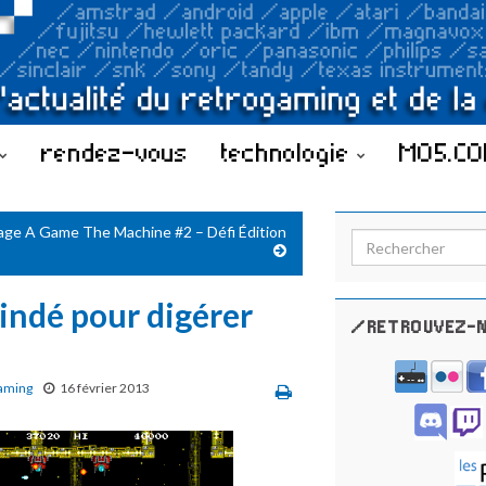
rendez-vous
technologie
MO5.C
age A Game The Machine #2 – Défi Édition
Search for:
indé pour digérer
/RETROUVEZ-N
aming
16 février 2013