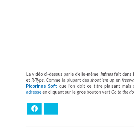
La vidéo ci-dessus parle d’elle-même,
Infinos
fait dans
et
R
·
Type
. Comme la plupart des
shoot ’em up
en
freew
Picorinne Soft
que l’on doit ce titre plaisant mais
adresse
en cliquant sur le gros bouton vert
Go to the d
Facebook
Bluesky