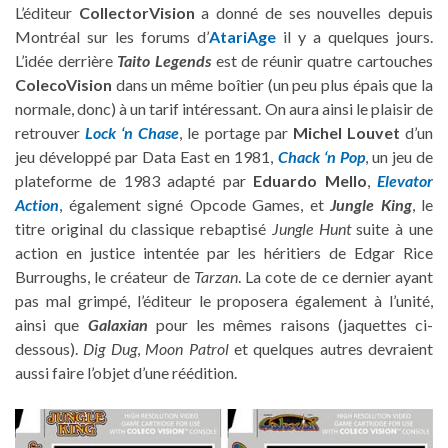
L’éditeur
CollectorVision
a donné de ses nouvelles depuis
Montréal sur les forums d’
AtariAge
il y a quelques jours.
L’idée derrière
Taito Legends
est de réunir quatre cartouches
ColecoVision
dans un même boîtier (un peu plus épais que la
normale, donc) à un tarif intéressant. On aura ainsi le plaisir de
retrouver
Lock ‘n Chase
, le portage par
Michel Louvet
d’un
jeu développé par Data East en 1981,
Chack ‘n Pop
, un jeu de
plateforme de 1983 adapté par
Eduardo Mello
,
Elevator
Action
, également signé Opcode Games, et
Jungle King
, le
titre original du classique rebaptisé
Jungle Hunt
suite à une
action en justice intentée par les héritiers de Edgar Rice
Burroughs, le créateur de
Tarzan
. La cote de ce dernier ayant
pas mal grimpé, l’éditeur le proposera également à l’unité,
ainsi que
Galaxian
pour les mêmes raisons (jaquettes ci-
dessous).
Dig Dug
,
Moon Patrol
et quelques autres devraient
aussi faire l’objet d’une réédition.