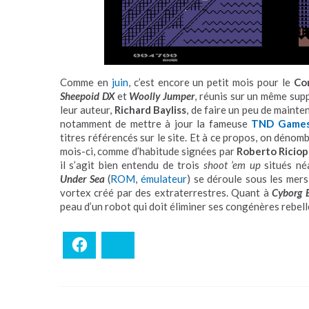
Comme en
juin
, c’est encore un petit mois pour le
Co
Sheepoid DX
et
Woolly Jumper
, réunis sur un même sup
leur auteur,
Richard Bayliss
, de faire un peu de mainte
notamment de mettre à jour la fameuse
TND Game
titres référencés sur le site. Et à ce propos, on dén
mois-ci, comme d’habitude signées par
Roberto Ricio
il s’agit bien entendu de trois
shoot ’em up
situés né
Under Sea
(
ROM
,
émulateur
) se déroule sous les mer
vortex créé par des extraterrestres. Quant à
Cyborg 
peau d’un robot qui doit éliminer ses congénères rebell
Facebook
Bluesky