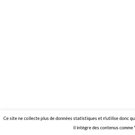
Ce site ne collecte plus de données statistiques et n'utilise donc q
© 2026 Le Mag de MO5.COM.
il intègre des contenus comme 
Construit avec
par
Thèmes Graphene
.