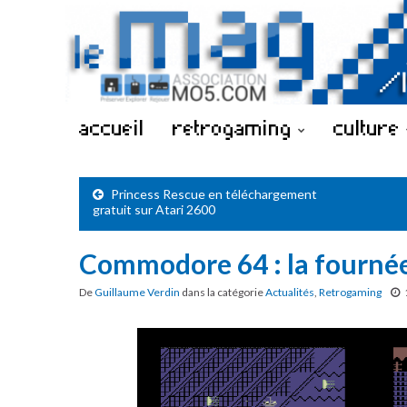
accueil
retrogaming
culture
Princess Rescue en téléchargement
gratuit sur Atari 2600
Commodore 64 : la fournée 
De
Guillaume Verdin
dans la catégorie
Actualités
,
Retrogaming