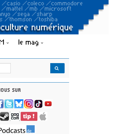
OM
le mag
OUS SUR