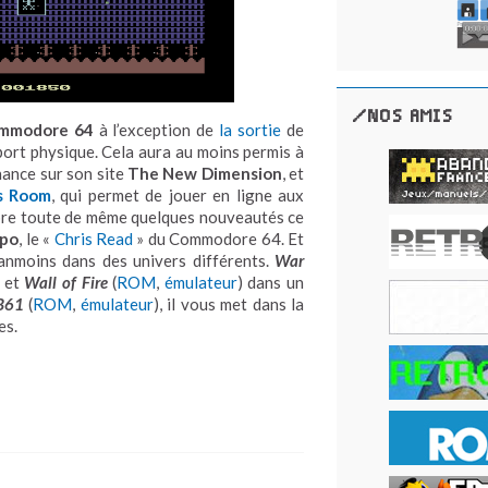
/NOS AMIS
mmodore 64
à l’exception de
la sortie
de
port physique. Cela aura au moins permis à
nance sur son site
The New Dimension
, et
s Room
, qui permet de jouer en ligne aux
ombre toute de même quelques nouveautés ce
ppo
, le «
Chris Read
» du Commodore 64. Et
anmoins dans des univers différents.
War
s et
Wall of Fire
(
ROM
,
émulateur
) dans un
B61
(
ROM
,
émulateur
), il vous met dans la
es.