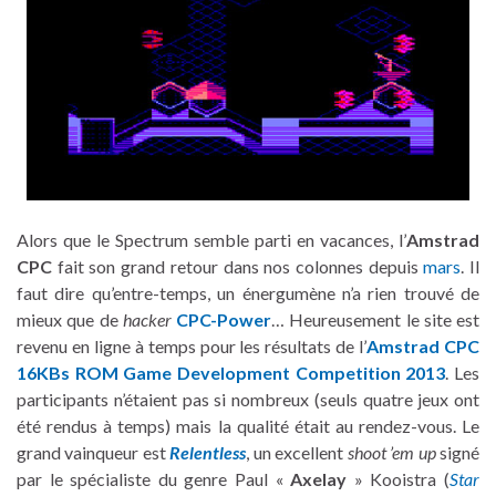
Alors que le Spectrum semble parti en vacances, l’
Amstrad
CPC
fait son grand retour dans nos colonnes depuis
mars
. Il
faut dire qu’entre-temps, un énergumène n’a rien trouvé de
mieux que de
hacker
CPC-Power
… Heureusement le site est
revenu en ligne à temps pour les résultats de l’
Amstrad CPC
16KBs ROM Game Development Competition 2013
. Les
participants n’étaient pas si nombreux (seuls quatre jeux ont
été rendus à temps) mais la qualité était au rendez-vous. Le
grand vainqueur est
Relentless
, un excellent
shoot ’em up
signé
par le spécialiste du genre Paul «
Axelay
» Kooistra (
Star