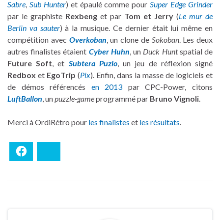
Sabre
,
Sub Hunter
) et épaulé comme pour
Super Edge Grinder
par le graphiste
Rexbeng
et par
Tom et Jerry
(
Le mur de
Berlin va sauter
) à la musique. Ce dernier était lui même en
compétition avec
Overkoban
, un clone de
Sokoban
. Les deux
autres finalistes étaient
Cyber Huhn
, un
Duck Hunt
spatial de
Future Soft
, et
Subtera Puzlo
, un jeu de réflexion signé
Redbox
et
EgoTrip
(
Pix
). Enfin, dans la masse de logiciels et
de démos référencés
en 2013
par CPC-Power, citons
LuftBallon
, un
puzzle-game
programmé par
Bruno Vignoli
.
Merci à OrdiRétro pour
les finalistes
et
les résultats
.
Facebook
Bluesky