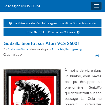
Le Mag de MO5.COM
Togg
navig
La Mémoire du Pad fait gagner une Bible Super Nintendo
CHRONIQUE : L’Histoire d’Ocean
Godzilla bientôt sur Atari VCS 2600 !
De
Guillaume Verdin
dans la catégorie
Actualités
,
Retrogaming
20 mai 2014
À moins de vivre dans
un bunker, vous n’avez
pas pu échapper au
phénomène
Godzilla
qui détruit tout sur son
passage !… Cela ne
pouvait qu’éveiller