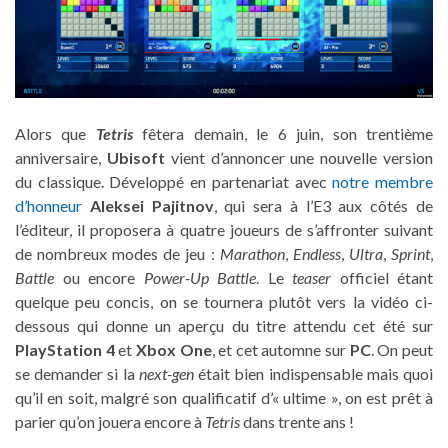
Alors que
Tetris
fêtera demain, le 6 juin, son trentième
anniversaire,
Ubisoft
vient d’annoncer une nouvelle version
du classique. Développé en partenariat avec
notre membre
d’honneur
Aleksei Pajitnov
, qui sera à l’E3 aux côtés de
l’éditeur, il proposera à quatre joueurs de s’affronter suivant
de nombreux modes de jeu :
Marathon
,
Endless
,
Ultra
,
Sprint
,
Battle
ou encore
Power-Up Battle
. Le
teaser
officiel étant
quelque peu concis, on se tournera plutôt vers la vidéo ci-
dessous qui donne un aperçu du titre attendu cet été sur
PlayStation 4
et
Xbox One
, et cet automne sur
PC
. On peut
se demander si la
next-gen
était bien indispensable mais quoi
qu’il en soit, malgré son qualificatif d’« ultime », on est prêt à
parier qu’on jouera encore à
Tetris
dans trente ans !