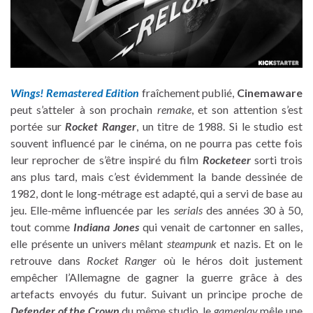
Wings! Remastered Edition
fraîchement publié,
Cinemaware
peut s’atteler à son prochain
remake
, et son attention s’est
portée sur
Rocket Ranger
, un titre de 1988. Si le studio est
souvent influencé par le cinéma, on ne pourra pas cette fois
leur reprocher de s’être inspiré du film
Rocketeer
sorti trois
ans plus tard, mais c’est évidemment la bande dessinée de
1982, dont le long-métrage est adapté, qui a servi de base au
jeu. Elle-même influencée par les
serials
des années 30 à 50,
tout comme
Indiana Jones
qui venait de cartonner en salles,
elle présente un univers mêlant
steampunk
et nazis. Et on le
retrouve dans
Rocket Ranger
où le héros doit justement
empêcher l’Allemagne de gagner la guerre grâce à des
artefacts envoyés du futur. Suivant un principe proche de
Defender of the Crown
du même studio, le
gameplay
mêle une