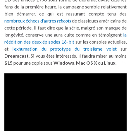
fans de la première heure, la campagne semble relativement
bien démarrer, ce qui est rassurant compte tenu des
nombreux échecs d’autres
reboots
de classiques américains de
cette période. Il faut dire que la série, malgré son manque de
longévité, conserve une aura culte comme en témoignent
la
réédition des deux épisodes 16-bit
sur les consoles actuelles,
et
l’exhumation du prototype du troisième volet
sur
Dreamcast
. Si vous êtes intéressés, il faudra miser au moins
$15
pour une copie sous
Windows
,
Mac OS X
ou
Linux
.