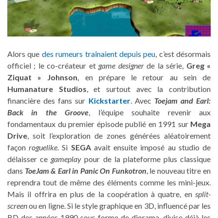
Alors que
des rumeurs traînaient depuis peu
, c’est désormais
officiel ; le co-créateur et
game designer
de la série,
Greg «
Ziquat » Johnson
, en prépare le retour au sein de
Humanature Studios
, et surtout avec la contribution
financière des fans sur
Kickstarter
. Avec
Toejam and Earl:
Back in the Groove
, l’équipe souhaite revenir aux
fondamentaux du premier épisode publié en 1991 sur
Mega
Drive
, soit l’exploration de zones générées aléatoirement
façon
roguelike
. Si
SEGA
avait ensuite imposé au studio de
délaisser ce
gameplay
pour de la plateforme plus classique
dans
ToeJam & Earl in Panic On Funkotron
, le nouveau titre en
reprendra tout de même des éléments comme les mini-jeux.
Mais il offrira en plus de la coopération à quatre, en
split-
screen
ou en ligne. Si le style graphique en 3D, influencé par les
BD des années 1990 sous forme de diorama, divise déjà les