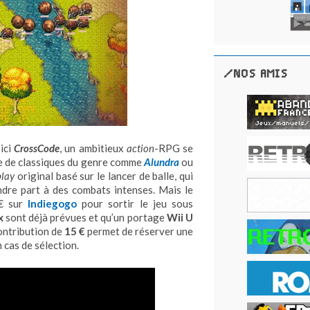
/NOS AMIS
ici
CrossCode
, un ambitieux
action
-RPG se
ire de classiques du genre comme
Alundra
ou
lay
original basé sur le lancer de balle, qui
ndre part à des combats intenses. Mais le
 € sur
Indiegogo
pour sortir le jeu sous
x
sont déjà prévues et qu’un portage
Wii U
contribution de
15 €
permet de réserver une
 cas de sélection.