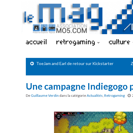
accueil
retrogaming
culture
ToeJam and Earl de retour sur Kickstarter
Z
Une campagne Indiegogo 
De
Guillaume Verdin
dans la catégorie
Actualités
,
Retrogaming