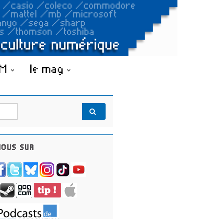
OM
le mag
OUS SUR