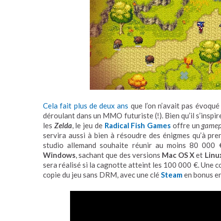
Cela fait plus de deux ans
que l’on n’avait pas évoqué 
déroulant dans un MMO futuriste (!). Bien qu’il s’insp
les
Zelda
, le jeu de
Radical Fish Games
offre un
gamep
servira aussi à bien à résoudre des énigmes qu’à pre
studio allemand souhaite réunir au moins 80 000
Windows
, sachant que des versions
Mac OS X
et
Linu
sera réalisé si la cagnotte atteint les 100 000 €. Une 
copie du jeu sans DRM, avec une clé
Steam
en bonus en