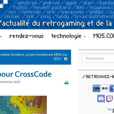
rendez-vous
technologie
MO5.C
ombie Incident, un jeu homebrew MSX sur
Search for:
3DS !
pour CrossCode
/RETROUVEZ-N
26 février 2015