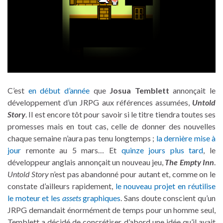
C’est
en début d’année
que
Josua Temblett
annonçait le
développement d’un JRPG aux références assumées,
Untold
Story
. Il est encore tôt pour savoir si le titre tiendra toutes ses
promesses mais en tout cas, celle de donner des nouvelles
chaque semaine n’aura pas tenu longtemps ;
la dernière mise à
jour
remonte au 5 mars… Et
quinze jours plus tard
, le
développeur anglais annonçait un nouveau jeu,
The Empty Inn
.
Untold Story
n’est pas abandonné pour autant et, comme on le
constate d’ailleurs rapidement,
le nouveau projet en réutilise
le moteur et les
assets
graphiques
. Sans doute conscient qu’un
JRPG demandait énormément de temps pour un homme seul,
Temblett a décidé de concrétiser d’abord une idée qu’il avait