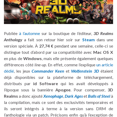
Publiée
à l’automne
sur la boutique de l’éditeur,
3D Realms
Anthology
a fait son retour hier soir sur
Steam
dans une
version spéciale. À
27,74 €
pendant une semaine, celle-ci se
distingue tout d’abord par sa compatibilité avec
Mac OS X
en plus de
Windows
, mais elle présente également quelques
différences côté
line-up
. En effet, comme l’explique
un article
dédié
, les jeux
Commander Keen
et
Wolfenstein 3D
étaient
déjà disponibles sur la plateforme de téléchargement,
distribués par
id Software
qui les avait développés à
l’époque sous la bannière
Apogee
. Pour compenser,
3D
Realms
a donc ajouté
Xenophage
,
Dark Ages
et
Balls of Steel
à
la compilation, mais ce sont des exclusivités temporaires et
ils seront intégrés à terme à la version sans DRM de
l’anthologie via un patch. Précisons enfin qu’à l’exception de