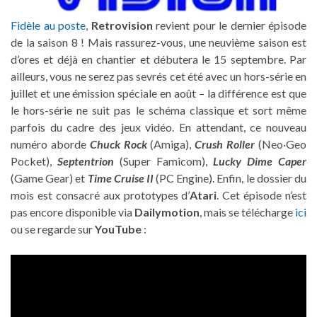
Fidèle au poste
,
Retrovision
revient pour le dernier épisode
de la saison 8 ! Mais rassurez-vous, une neuvième saison est
d’ores et déjà en chantier et débutera le 15 septembre. Par
ailleurs, vous ne serez pas sevrés cet été avec un hors-série en
juillet et une émission spéciale en août – la différence est que
le hors-série ne suit pas le schéma classique et sort même
parfois du cadre des jeux vidéo. En attendant, ce nouveau
numéro aborde
Chuck Rock
(Amiga),
Crush Roller
(Neo·Geo
Pocket),
Septentrion
(Super Famicom),
Lucky Dime Caper
(Game Gear) et
Time Cruise II
(PC Engine). Enfin, le dossier du
mois est consacré aux prototypes d’
Atari
. Cet épisode n’est
pas encore disponible via
Dailymotion
, mais se télécharge
ici
ou se regarde sur
YouTube
: