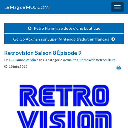
Le Mag de MO5.COM
Togg
navig
Retro Playing se dote d’une boutique
Go Go Ackman sur Super Nintendo traduit en français
Retrovision Saison 8 Épisode 9
De
Guillaume Verdin
dans la catégorie
Actualités
,
Rétroactif
,
Retroculture
19 juin 2015