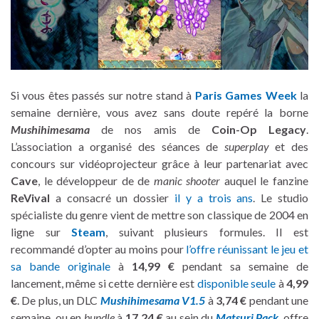
Si vous êtes passés sur notre stand à
Paris Games Week
la
semaine dernière, vous avez sans doute repéré la borne
Mushihimesama
de nos amis de
Coin-Op Legacy
.
L’association a organisé des séances de
superplay
et des
concours sur vidéoprojecteur grâce à leur partenariat avec
Cave
, le développeur de de
manic shooter
auquel le fanzine
ReVival
a consacré un dossier
il y a trois ans
. Le studio
spécialiste du genre vient de mettre son classique de 2004 en
ligne sur
Steam
, suivant plusieurs formules. Il est
recommandé d’opter au moins pour
l’offre réunissant le jeu et
sa bande originale
à
14,99 €
pendant sa semaine de
lancement, même si cette dernière est
disponible seule
à
4,99
€
. De plus, un DLC
Mushihimesama V1.5
à
3,74 €
pendant une
semaine, ou en
bundle
à
17,24 €
au sein du
Matsuri Pack
, offre