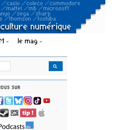
OM
le mag
OUS SUR