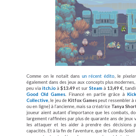
Comme on le notait dans
un récent édito
, le
pixelar
également dans des jeux aux concepts plus modernes
peu via
itch.io
à
$13.49
et sur
Steam
à
13,49 €
, tand
Good Old Games
. Financé en partie grâce à
Kick
Collective
, le jeu de
Kitfox Games
peut ressembler à
ou en ligne) à l’ancienne, mais sa créatrice
Tanya Shor
joueur aient autant d’importance que les combats, d
largement raffinées par plus de quarante ans de jeux 
les attaquer et les aider à prendre des décisions 
capacités. Et à la fin de l’aventure, que le
Culte du Soleil