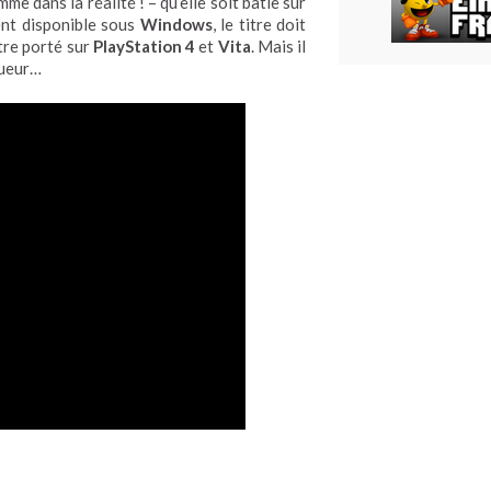
e dans la réalité ! – qu’elle soit bâtie sur
ent disponible sous
Windows
, le titre doit
être porté sur
PlayStation 4
et
Vita
. Mais il
oueur…