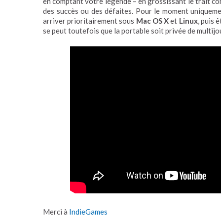
en comptant votre légende – en grossissant le trait comm
des succès ou des défaites. Pour le moment uniquem
arriver prioritairement sous
Mac OS X
et
Linux
, puis 
se peut toutefois que la portable soit privée de multij
Merci à
IndieGames