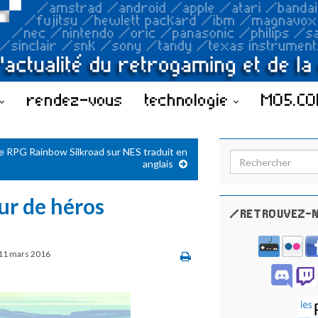
rendez-vous
technologie
MO5.C
e RPG Rainbow Silkroad sur NES traduit en
Search for:
anglais
ur de héros
/RETROUVEZ-N
11 mars 2016