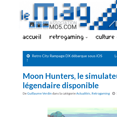
accueil
retrogaming
culture
Retro City Rampage DX débarque sous iOS
L
!
Moon Hunters, le simulate
légendaire disponible
De
Guillaume Verdin
dans la catégorie
Actualités
,
Retrogaming