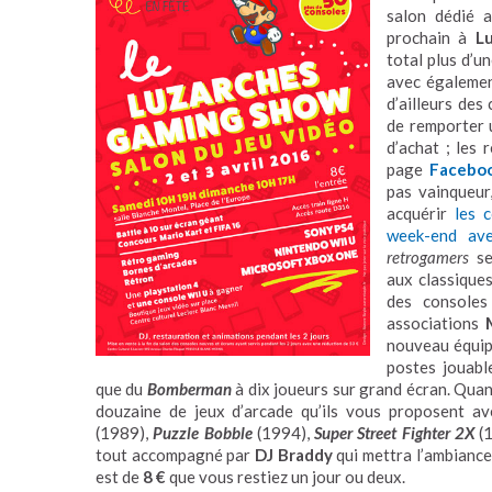
salon dédié a
prochain à
L
total plus d’u
avec égalemen
d’ailleurs des
de remporter
d’achat ; les 
page
Facebo
pas vainqueur
acquérir
les 
week-end av
retrogamers
se
aux classiques
des console
associations
nouveau équipe
postes jouabl
que du
Bomberman
à dix joueurs sur grand écran. Quan
douzaine de jeux d’arcade qu’ils vous proposent 
(1989),
Puzzle Bobble
(1994),
Super Street Fighter 2X
(
tout accompagné par
DJ Braddy
qui mettra l’ambiance
est de
8 €
que vous restiez un jour ou deux.