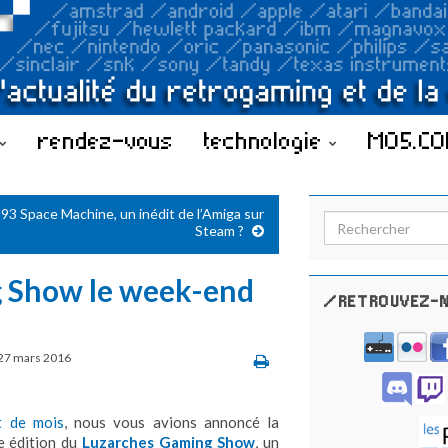
rendez-vous
technologie
MO5.C
93 Space Machine, un inédit de l’Amiga sur
Search for:
Steam ?
g Show le week-end
/RETROUVEZ-N
27 mars 2016
t de mois
, nous vous avions annoncé la
e édition du
Luzarches Gaming Show
, un