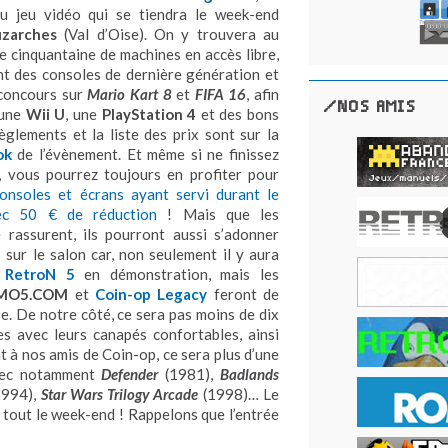
u jeu vidéo qui se tiendra le week-end
uzarches
(Val d’Oise). On y trouvera au
ne cinquantaine de machines en accès libre,
t des consoles de dernière génération et
 concours sur
Mario Kart 8
et
FIFA 16
, afin
/NOS AMIS
 une
Wii U
, une
PlayStation 4
et des bons
règlements et la liste des prix sont sur la
ok
de l’évènement. Et même si ne finissez
, vous pourrez toujours en profiter pour
consoles et écrans ayant servi durant le
ec 50 € de réduction
! Mais que les
 rassurent, ils pourront aussi s’adonner
 sur le salon car, non seulement il y aura
s
RetroN 5
en démonstration, mais les
MO5.COM
et
Coin-op Legacy
feront de
. De notre côté, ce sera pas moins de dix
es avec leurs canapés confortables, ainsi
t à nos amis de Coin-op, ce sera plus d’une
avec notamment
Defender
(1981),
Badlands
1994),
Star Wars Trilogy Arcade
(1998)… Le
 tout le week-end ! Rappelons que l’entrée