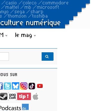
OM
le mag
OUS SUR