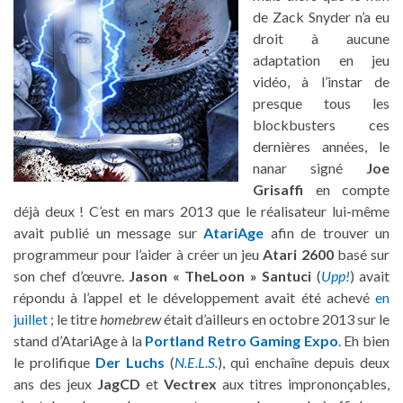
de Zack Snyder n’a eu
droit à aucune
adaptation en jeu
vidéo, à l’instar de
presque tous les
blockbusters ces
dernières années, le
nanar signé
Joe
Grisaffi
en compte
déjà deux ! C’est en mars 2013 que le réalisateur lui-même
avait publié un message sur
AtariAge
afin de trouver un
programmeur pour l’aider à créer un jeu
Atari 2600
basé sur
son chef d’œuvre.
Jason « TheLoon » Santuci
(
Upp!
) avait
répondu à l’appel et le développement avait été achevé
en
juillet
; le titre
homebrew
était d’ailleurs en octobre 2013 sur le
stand d’AtariAge à la
Portland Retro Gaming Expo
. Eh bien
le prolifique
Der Luchs
(
N.E.L.S.
), qui enchaîne depuis deux
ans des jeux
JagCD
et
Vectrex
aux titres imprononçables,