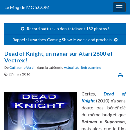
Le Mag de MO5.COM
Togg
navig
Record battu : Un don totalisant 182 photos !
Rappel : Luzarches Gaming Show le week-end prochain
Dead of Knight, un nanar sur Atari 2600 et
Vectrex !
De
Guillaume Verdin
dans la catégorie
Actualités
,
Retrogaming
27 mars 2016
Certes,
Dead of
Knight
(2010) n’a sans
doute pas bénéficié
du même budget que
Batman v Superman
,
mais alors que le film