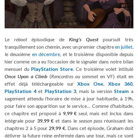
Le
reboot
épisodique de
King’s Quest
poursuit très
tranquillement son chemin, avec un premier chapitre
en juillet
,
le deuxième
en décembre
, et le troisième disponible depuis
hier comme on a eu l’occasion de le signaler dans notre bilan
mensuel du
PlayStation Store
. Ce troisième volet intitulé
Once Upon a Climb
(
Rencontres au sommet
en VF) était en
effet déjà téléchargeable sur
Xbox One
,
Xbox 360
,
PlayStation 4
et
PlayStation 3
, mais la version
Steam
a
sagement attendu l’horaire de mise à jour habituelle, à 19h,
pour faire son apparition sur le service… Comme d’habitude,
ce chapitre est proposé à
9,99 €
seul, mais est inclus dans
intégrale pour
39,99 €
et dans le
season pass
réunissant les
chapitres 2 à 5 pour
29,99 €
. Dans cet épisode, Graham doit
délivrer la future reine enfermée dans une tour, mais ce sont