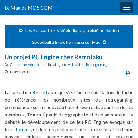
Le Mag de MO5.COM
Togg
navig
Les Rencontres Vidéoludiques, troisième édition
Speedball 2 Evolution aussi sur Mac
Un projet PC Engine chez Retrotaku
De
Guillaume Verdin
dans la catégorie
Actualités
,
Retrogaming
17 avril 2011
L’association
Retrotaku
, qui s’est lancée dans la lourde tâche
de référencer les nombreux sites de retrogaming,
communique sur un nouveau homebrew réalisé par l’un de ses
membres,
Touko
. Épaulé d’un graphiste et d’un animateur, il a
débuté le développement de ce jeu PC Engine évoqué sur
leurs forums
, et dont on peut voir l’intro ci-dessous. Un thème
musical épique accompagne un long, et presque