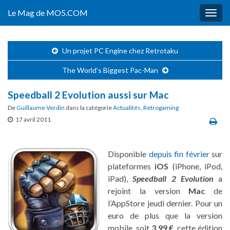
Le Mag de MO5.COM
Togg
navig
Un projet PC Engine chez Retrotaku
The World’s Biggest Pac-Man
Speedball 2 Evolution aussi sur Mac
De
Guillaume Verdin
dans la catégorie
Actualités
,
Retrogaming
17 avril 2011
Disponible
depuis fin février
sur
plateformes
iOS
(iPhone, iPod,
iPad),
Speedball 2 Evolution
a
rejoint la version
Mac
de
l’AppStore jeudi dernier. Pour un
euro de plus que la version
mobile, soit
3,99 €
, cette édition