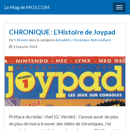
Le Mag de MO5.COM
Togg
navig
CHRONIQUE : L’Histoire de Joypad
De
Y. Breem
dans la catégorie
Actualités
,
Chronique
,
Retroculture
31 janvier 2013
Préface du rédac’ chef (G. Verdin) : J’avoue avoir de plus
en plus de mal à trouver des idées de chroniques. J’ai