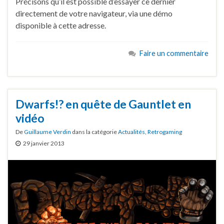
Précisons qu’il est possible d’essayer ce dernier
directement de votre navigateur, via une démo
disponible à cette adresse.
Faire un commentaire
Dwarfs!? en quête de Gauntlet en
vidéo
De
Guillaume Verdin
dans la catégorie
Actualités
,
Retrogaming
29 janvier 2013