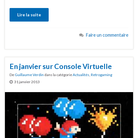
Lire la suite
Faire un commentaire
En janvier sur Console Virtuelle
De
Guillaume Verdin
dans la catégorie
Actualités
,
Retrogaming
31 janvier 2013