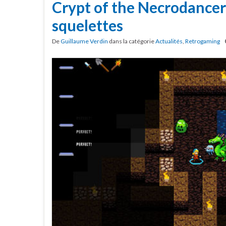
Crypt of the Necrodancer 
squelettes
De
Guillaume Verdin
dans la catégorie
Actualités
,
Retrogaming