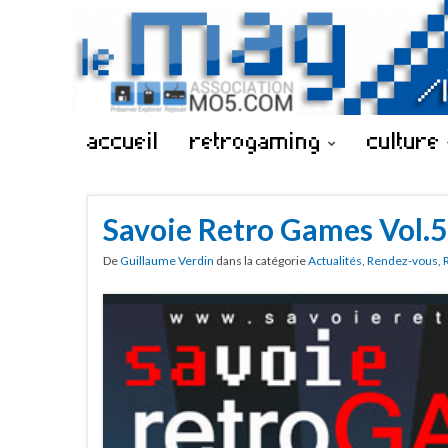
accueil
retrogaming
culture
Savoie Retro Games Vol.5
De
Guillaume Verdin
dans la catégorie
Actualités
,
Rendez-vous
,