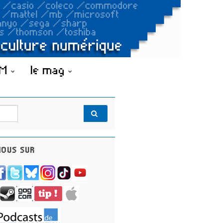
OM
le mag
OUS SUR