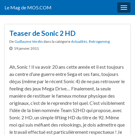
Le Mag de MO5.COM
Togg
navig
Teaser de Sonic 2 HD
De
Guillaume Verdin
dans la catégorie
Actualités
,
Retrogaming
19 janvier 2011
Ah, Sonic ! Il va avoir 20 ans cette année et il est toujours
au centre d’une guerre entre Sega et ses fans, toujours
déçus (même par le récent Sonic 4) de ne pas retrouver le
feeling des jeux Mega Drive… Finalement, la seule
manière de restituer le fameux moteur physique des
originaux, c’est de le reprendre tel quel. C’est visiblement
l’idée de la bien nommée Team S2HD qui propose, avec
Sonic 2 HD, un simple lifting HD du titre de 92. Même
moi qui suis méfiant des relookings, je dois admettre que
le travail effectué est particulièrement respectueux ! Je